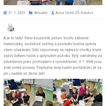
31. 1. 2023
Aktuality
Autor
Učitel ZŠ Sokolov
A je to tady! Ráno kouzelník, potom trochu zábavné
matematiky, soutěživé češtiny a poslední hodina splnila
všem očekávání. Děti vzpomínaly na nejhezčí chvilky, které
zažily během hodin v uplynulém půlroku. Byly odměněny za
odvedenou práci pochvalami a vysvědčením. V 1. třídě jsou
znát veliké posuny. Popřejme tedy našim prvňáčkům, ať se
jim i nadále ve škole daří.