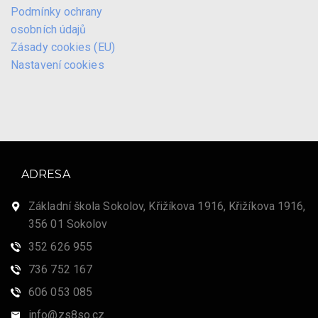
Podmínky ochrany
osobních údajů
Zásady cookies (EU)
Nastavení cookies
ADRESA
Základní škola Sokolov, Křižíkova 1916, Křižíkova 1916,
356 01 Sokolov
352 626 955
736 752 167
606 053 085
info@zs8so.cz