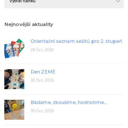
rok
Nejnovější aktuality
Orientační seznam sešitů pro 2. stupeň
28 Čvc, 2026
Den ZEMĚ
30 Čvn, 2026
Bádáme, zkoušíme, hodnotíme...
30 Čvn, 2026