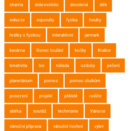
charita
dobrovolníci
dovolená
děti
exkurze
exponáty
fyzika
houby
hrátky s fyzikou
interaktivní
jarmark
kavárna
Konec toulání
kočky
Kralice
kreativita
les
nálada
ozdoby
pečení
planetárium
pomoc
pomoc útulkům
posezení
projekt
přátelé
rodiče
sbírka
soutěž
techmánie
Vánoce
vánoční příprava
vánoční tvoření
výlet