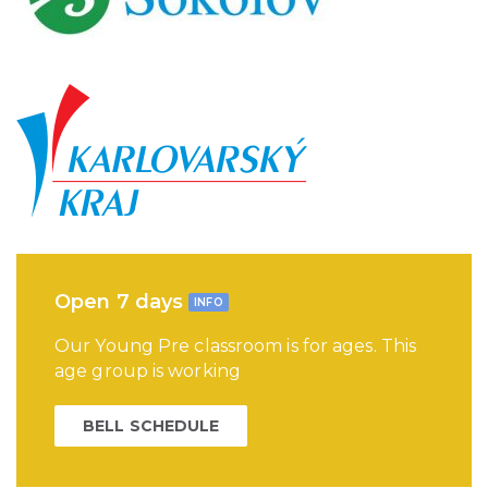
Open 7 days
INFO
Our Young Pre classroom is for ages. This
age group is working
BELL SCHEDULE