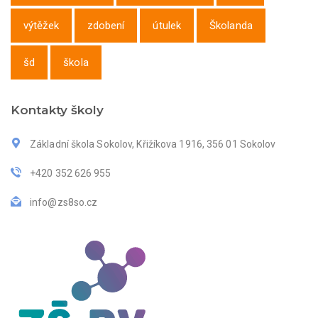
výtěžek
zdobení
útulek
Školanda
šd
škola
Kontakty školy
Základní škola Sokolov, Křižíkova 1916, 356 01 Sokolov
+420 352 626 955
info@zs8so.cz