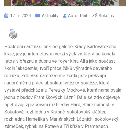
12. 7. 2024
Aktuality
Autor
Učitel ZŠ Sokolov
Poslední část naší on-line galerie Krásy Karlovarského
kraje, jež je internetovou verzí výstavy, která se konala
letos v březnu a dubnu ve foyer kina Alfa jako součást
školní akademie, tvoří práce žáků výhradně devátého
ročníku. Zde Vás samozřejmě zcela jistě překvapí
nadprůměrná práce absolutní vítězky soutěže, která
výstavě předcházela, Terezky Modrové, která namalovala
jednu z budov Františkových Lázní. Dále se zde objevuje
opět dvojí zpracování rozhledny Hard, Staré náměstí v
Sokolově, rozhledna v Krásně, sokolovský klášter,
rozhledna Hamelika v Mariánských Lázních, sokolovský
zámeček, rybník na Rotavě a Tři kříže v Pramenech.