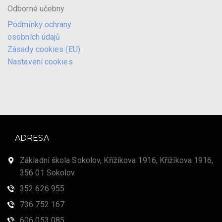
Odborné učebny
Podmínky ochrany
osobních údajů
Zásady cookies (EU)
Nastavení cookies
ADRESA
Základní škola Sokolov, Křižíkova 1916, Křižíkova 1916,
356 01 Sokolov
352 626 955
736 752 167
606 053 085