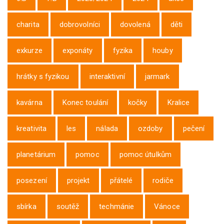
charita
dobrovolníci
dovolená
děti
exkurze
exponáty
fyzika
houby
hrátky s fyzikou
interaktivní
jarmark
kavárna
Konec toulání
kočky
Kralice
kreativita
les
nálada
ozdoby
pečení
planetárium
pomoc
pomoc útulkům
posezení
projekt
přátelé
rodiče
sbírka
soutěž
techmánie
Vánoce