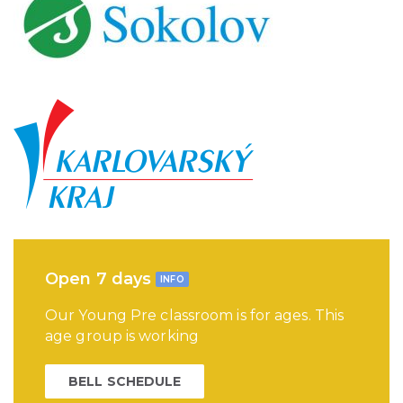
Open 7 days
INFO
Our Young Pre classroom is for ages. This
age group is working
BELL SCHEDULE