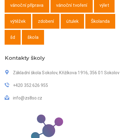
vánoční příprava
vánoční tvoření
výlet
výtěžek
zdobení
útulek
Školanda
šd
škola
Kontakty školy
Základní škola Sokolov, Křižíkova 1916, 356 01 Sokolov
+420 352 626 955
info@zs8so.cz