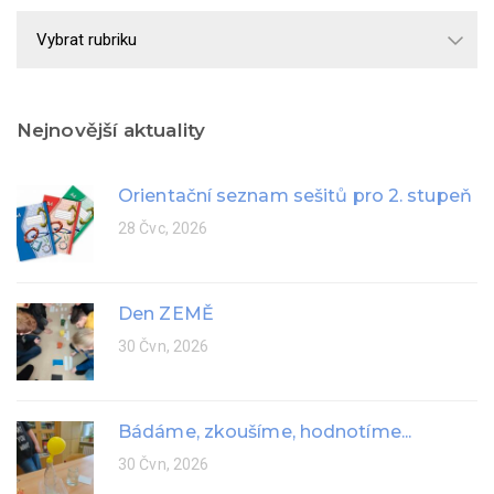
Školní
rok
Nejnovější aktuality
Orientační seznam sešitů pro 2. stupeň
28 Čvc, 2026
Den ZEMĚ
30 Čvn, 2026
Bádáme, zkoušíme, hodnotíme...
30 Čvn, 2026