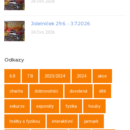
26 Čvn, 2026
Jídelníček 29.6. - 3.7.2026
24 Čvn, 2026
Odkazy
6.B
7.B
2023/2024
2024
akce
charita
dobrovolníci
dovolená
děti
exkurze
exponáty
fyzika
houby
hrátky s fyzikou
interaktivní
jarmark