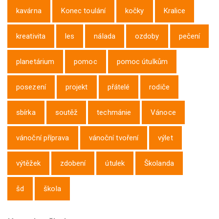
kavárna
Konec toulání
kočky
Kralice
kreativita
les
nálada
ozdoby
pečení
planetárium
pomoc
pomoc útulkům
posezení
projekt
přátelé
rodiče
sbírka
soutěž
techmánie
Vánoce
vánoční příprava
vánoční tvoření
výlet
výtěžek
zdobení
útulek
Školanda
šd
škola