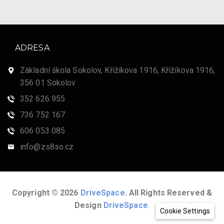
ADRESA
Základní škola Sokolov, Křižíkova 1916, Křižíkova 1916,
356 01 Sokolov
352 626 955
736 752 167
606 053 085
info@zs8so.cz
Copyright © 2026
DriveSpace
. All Rights Reserved &
Design
DriveSpace
.
Cookie Settings