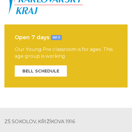
Open 7 days
INFO
Our Young Pre classroom is for ages. This
age group is working
BELL SCHEDULE
ZŠ SOKOLOV, KŘIŽÍKOVA 1916