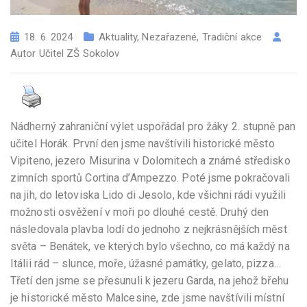
18. 6. 2024
Aktuality
,
Nezařazené
,
Tradiční akce
Autor
Učitel ZŠ Sokolov
Nádherný zahraniční výlet uspořádal pro žáky 2. stupně pan
učitel Horák. První den jsme navštívili historické město
Vipiteno, jezero Misurina v Dolomitech a známé středisko
zimních sportů Cortina d’Ampezzo. Poté jsme pokračovali
na jih, do letoviska Lido di Jesolo, kde všichni rádi využili
možnosti osvěžení v moři po dlouhé cestě. Druhý den
následovala plavba lodí do jednoho z nejkrásnějších měst
světa – Benátek, ve kterých bylo všechno, co má každý na
Itálii rád – slunce, moře, úžasné památky, gelato, pizza…
Třetí den jsme se přesunuli k jezeru Garda, na jehož břehu
je historické město Malcesine, zde jsme navštívili místní