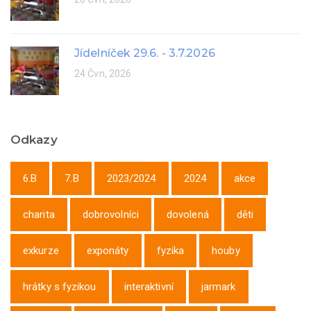
Jídelníček 29.6. - 3.7.2026
24 Čvn, 2026
Odkazy
6.B
7.B
2023/2024
2024
akce
charita
dobrovolníci
dovolená
děti
exkurze
exponáty
fyzika
houby
hrátky s fyzikou
interaktivní
jarmark