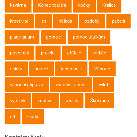
kavárna
Konec toulání
kočky
Kralice
kreativita
les
nálada
ozdoby
pečení
planetárium
pomoc
pomoc útulkům
posezení
projekt
přátelé
rodiče
sbírka
soutěž
techmánie
Vánoce
vánoční příprava
vánoční tvoření
výlet
výtěžek
zdobení
útulek
Školanda
šd
škola