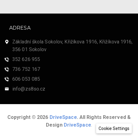
ADRESA
Základní škola Sokolov, Křižíkova 1916, Křižíkova 1916,
356 01 Sokolov
352 626 955
736 752 167
606 053 085
info@zs8so.cz
Copyright © 2026
DriveSpace
. All Rights Reserved &
Design
DriveSpace
.
Cookie Settings