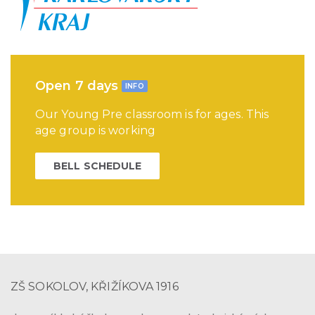
Open 7 days
INFO
Our Young Pre classroom is for ages. This
age group is working
BELL SCHEDULE
ZŠ SOKOLOV, KŘIŽÍKOVA 1916