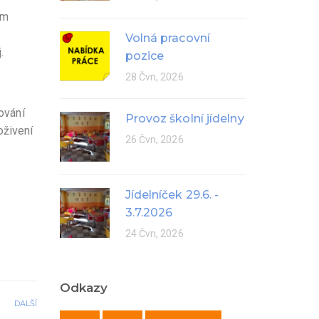
em
Volná pracovní
.
pozice
28 Čvn, 2026
ování
Provoz školní jídelny
oživení
26 Čvn, 2026
Jídelníček 29.6. -
3.7.2026
24 Čvn, 2026
Odkazy
DALŠÍ