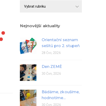
Školní
rok
Nejnovější aktuality
Orientační seznam
sešitů pro 2. stupeň
28 Čvc, 2026
Den ZEMĚ
30 Čvn, 2026
Bádáme, zkoušíme,
hodnotíme...
30 Čvn, 2026