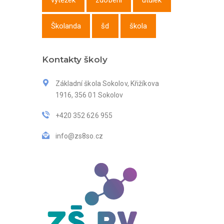
výtěžek
zdobení
útulek
Školanda
šd
škola
Kontakty školy
Základní škola Sokolov, Křižíkova
1916, 356 01 Sokolov
+420 352 626 955
info@zs8so.cz