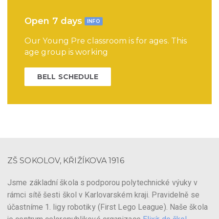
Open 7 days
INFO
Our Young Pre classroom is for ages. This
age group is working
BELL SCHEDULE
ZŠ SOKOLOV, KŘIŽÍKOVA 1916
Jsme základní škola s podporou polytechnické výuky v
rámci sítě šesti škol v Karlovarském kraji. Pravidelně se
účastníme 1. ligy robotiky (First Lego League). Naše škola