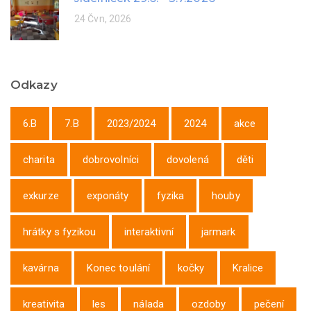
24 Čvn, 2026
Odkazy
6.B
7.B
2023/2024
2024
akce
charita
dobrovolníci
dovolená
děti
exkurze
exponáty
fyzika
houby
hrátky s fyzikou
interaktivní
jarmark
kavárna
Konec toulání
kočky
Kralice
kreativita
les
nálada
ozdoby
pečení