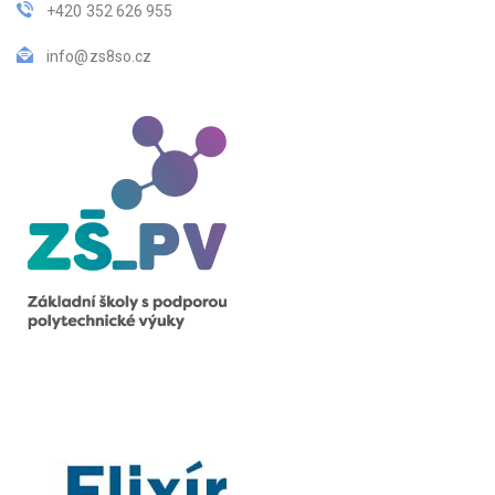
+420 352 626 955
info@zs8so.cz