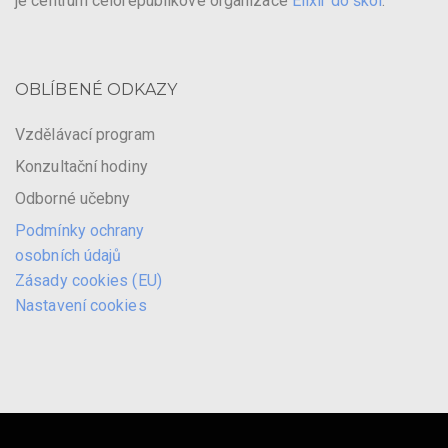
je centrum celorepublikové organizace
Elixír do škol
.
OBLÍBENÉ ODKAZY
Vzdělávací program
Konzultační hodiny
Odborné učebny
Podmínky ochrany
osobních údajů
Zásady cookies (EU)
Nastavení cookies