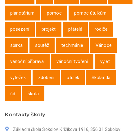
planetárium
pomoc
pomoc útulkům
posezení
projekt
přátelé
rodiče
sbírka
soutěž
techmánie
Vánoce
vánoční příprava
vánoční tvoření
výlet
výtěžek
zdobení
útulek
Školanda
šd
škola
Kontakty školy
Základní škola Sokolov, Křižíkova 1916, 356 01 Sokolov