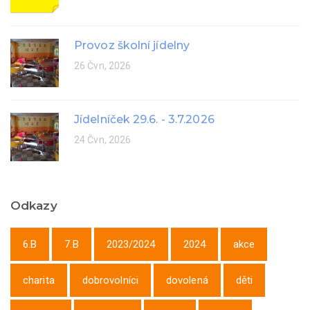
Provoz školní jídelny
26 Čvn, 2026
Jídelníček 29.6. - 3.7.2026
24 Čvn, 2026
Odkazy
6.B
7.B
2023/2024
2024
akce
charita
dobrovolníci
dovolená
děti