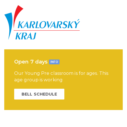
Open 7 days
INFO
Our Young Pre classroom is for ages. This
age group is working
BELL SCHEDULE