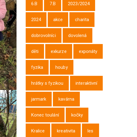
6.B
7.B
2023/2024
2024
akce
charita
dobrovolníci
dovolená
děti
exkurze
exponáty
fyzika
houby
hrátky s fyzikou
interaktivní
jarmark
kavárna
Konec toulání
kočky
Kralice
kreativita
les