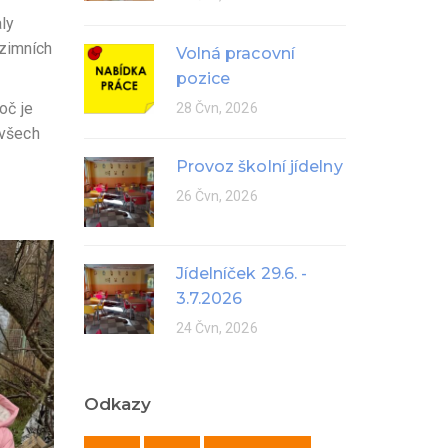
ly
 zimních
Volná pracovní
pozice
oč je
28 Čvn, 2026
 všech
Provoz školní jídelny
26 Čvn, 2026
Jídelníček 29.6. -
3.7.2026
24 Čvn, 2026
Odkazy