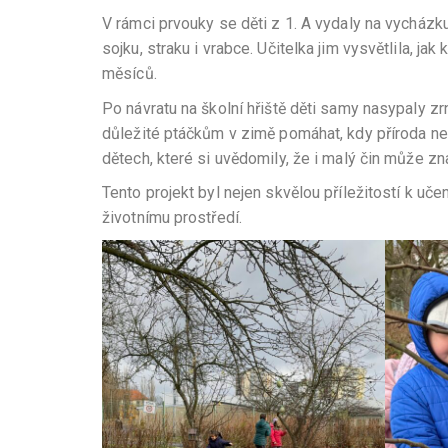
V rámci prvouky se děti z 1. A vydaly na vycház
sojku, straku i vrabce. Učitelka jim vysvětlila, ja
měsíců.
Po návratu na školní hřiště děti samy nasypaly zr
důležité ptáčkům v zimě pomáhat, kdy příroda nep
dětech, které si uvědomily, že i malý čin může 
Tento projekt byl nejen skvělou příležitostí k uč
životnímu prostředí.