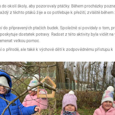
ku do okolí školy, aby pozorovaly ptáčky. Během procházky pozna
k každý z těchto ptáků žije a co potřebuje k přežití, zvláště během
ní do připravených ptačích budek. Společně si povídaly o tom, pr
oskytuje dostatek potravy. Radost z této aktivity byla vidět na
znamenat velkou pomoc.
ení o přírodě, ale také k výchově dětí k zodpovědnému přístupu k