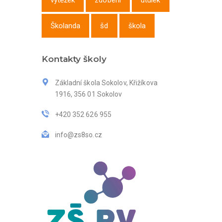
výtěžek
zdobení
útulek
Školanda
šd
škola
Kontakty školy
Základní škola Sokolov, Křižíkova
1916, 356 01 Sokolov
+420 352 626 955
info@zs8so.cz