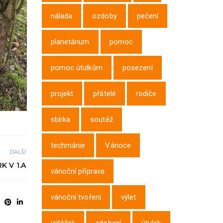
nálada
ozdoby
pečení
planetárium
pomoc
pomoc útulkům
posezení
projekt
přátelé
rodiče
sbírka
soutěž
techmánie
Vánoce
DALŠÍ
K V 1.A
vánoční příprava
vánoční tvoření
výlet