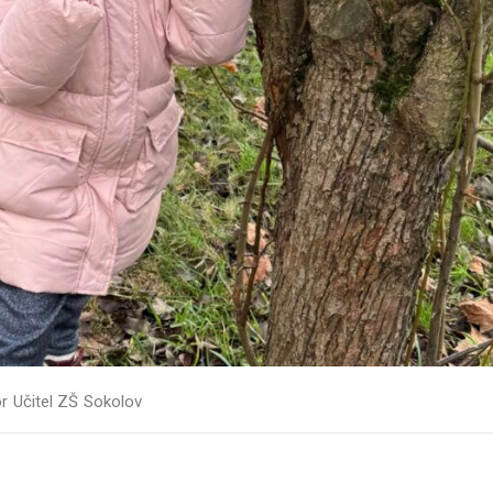
or
Učitel ZŠ Sokolov