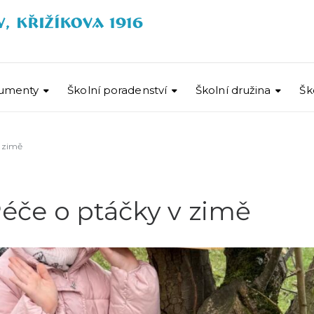
umenty
Školní poradenství
Školní družina
Šk
v zimě
 Péče o ptáčky v zimě