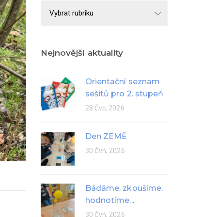
Školní
rok
Nejnovější aktuality
Orientační seznam
sešitů pro 2. stupeň
28 Čvc, 2026
Den ZEMĚ
30 Čvn, 2026
Bádáme, zkoušíme,
hodnotíme...
30 Čvn, 2026