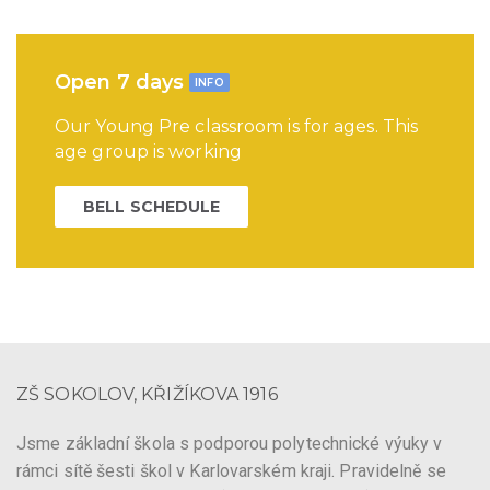
Open 7 days
INFO
Our Young Pre classroom is for ages. This
age group is working
BELL SCHEDULE
ZŠ SOKOLOV, KŘIŽÍKOVA 1916
Jsme základní škola s podporou polytechnické výuky v
rámci sítě šesti škol v Karlovarském kraji. Pravidelně se