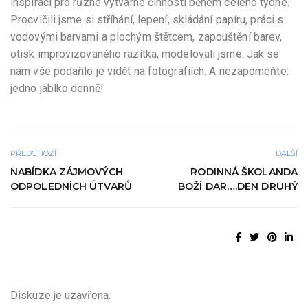
inspirací pro různé výtvarné činnosti během celého týdne.
Procvičili jsme si stříhání, lepení, skládání papíru, práci s
vodovými barvami a plochým štětcem, zapouštění barev,
otisk improvizovaného razítka, modelovali jsme. Jak se
nám vše podařilo je vidět na fotografiích. A nezapomeňte:
jedno jablko denně!
PŘEDCHOZÍ
DALŠÍ
NABÍDKA ZÁJMOVÝCH
RODINNÁ ŠKOLANDA
ODPOLEDNÍCH ÚTVARŮ
BOŽÍ DAR….DEN DRUHÝ
Diskuze je uzavřena.