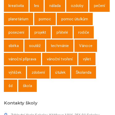
kreativita
les
nálada
ozdoby
pečení
planetárium
pomoc
pomoc útulkům
posezení
projekt
přátelé
rodiče
sbírka
soutěž
techmánie
Vánoce
vánoční příprava
vánoční tvoření
výlet
výtěžek
zdobení
útulek
Školanda
šd
škola
Kontakty školy