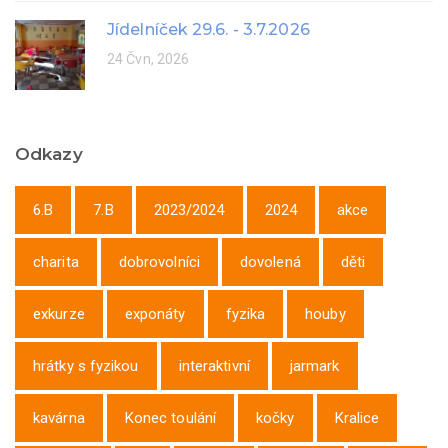
Jídelníček 29.6. - 3.7.2026
24 Čvn, 2026
Odkazy
6.B
7.B
2023/2024
2024
akce
charita
dobrovolníci
dovolená
děti
exkurze
exponáty
fyzika
houby
hrátky s fyzikou
interaktivní
jarmark
kavárna
Konec toulání
kočky
Kralice