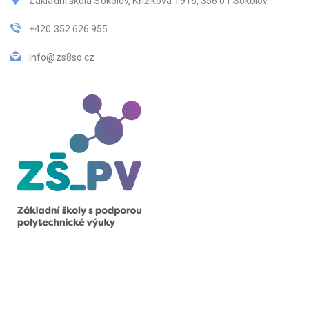
Základní škola Sokolov, Křižíkova 1916, 356 01 Sokolov
+420 352 626 955
info@zs8so.cz