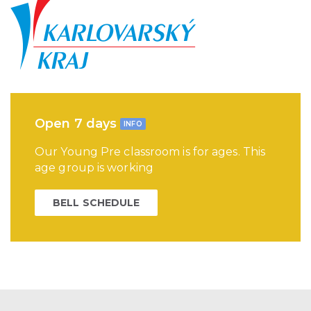
Open 7 days
INFO
Our Young Pre classroom is for ages. This
age group is working
BELL SCHEDULE