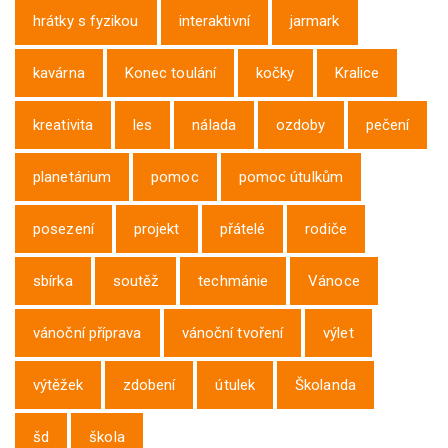
hrátky s fyzikou
interaktivní
jarmark
kavárna
Konec toulání
kočky
Kralice
kreativita
les
nálada
ozdoby
pečení
planetárium
pomoc
pomoc útulkům
posezení
projekt
přátelé
rodiče
sbírka
soutěž
techmánie
Vánoce
vánoční příprava
vánoční tvoření
výlet
výtěžek
zdobení
útulek
Školanda
šd
škola