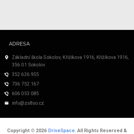
ADRESA
Základní škola Sokolov, Křižíkova 1916, Křižíkova 1916,
356 01 Sokolov
352 626 955
736 752 167
606 053 085
info@zs8so.cz
Copyright © 2026
DriveSpace
. All Rights Reserved &