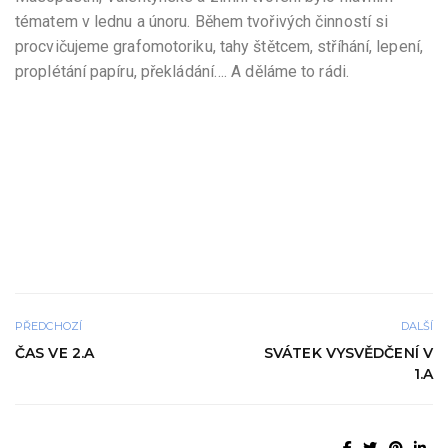
tématem v lednu a únoru. Během tvořivých činností si
procvičujeme grafomotoriku, tahy štětcem, stříhání, lepení,
proplétání papíru, překládání…. A děláme to rádi.
PŘEDCHOZÍ
DALŠÍ
ČAS VE 2.A
SVÁTEK VYSVĚDČENÍ V
1.A