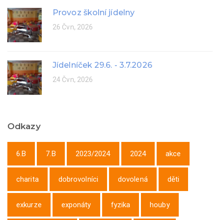
Provoz školní jídelny
26 Čvn, 2026
Jídelníček 29.6. - 3.7.2026
24 Čvn, 2026
Odkazy
6.B
7.B
2023/2024
2024
akce
charita
dobrovolníci
dovolená
děti
exkurze
exponáty
fyzika
houby