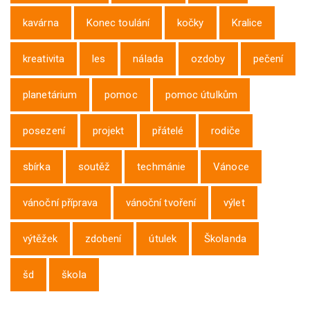
kavárna
Konec toulání
kočky
Kralice
kreativita
les
nálada
ozdoby
pečení
planetárium
pomoc
pomoc útulkům
posezení
projekt
přátelé
rodiče
sbírka
soutěž
techmánie
Vánoce
vánoční příprava
vánoční tvoření
výlet
výtěžek
zdobení
útulek
Školanda
šd
škola