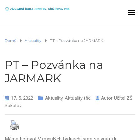
Domů
Aktuality
PT – Pozvánka na JARMARK
PT – Pozvánka na
JARMARK
17. 5. 2022
Aktuality
,
Aktuality tříd
Autor
Učitel ZŠ
Sokolov
Máme hotovo! V minulých týdnech jsme se vrátili k