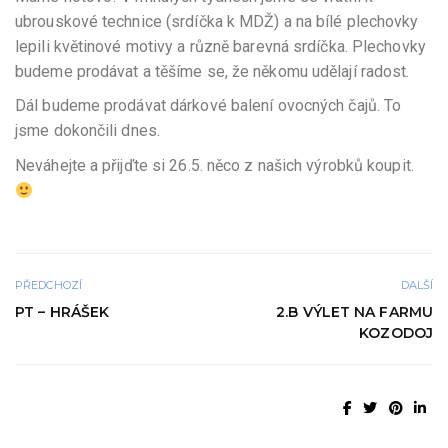
ubrouskové technice (srdíčka k MDŽ) a na bílé plechovky
lepili květinové motivy a různě barevná srdíčka. Plechovky
budeme prodávat a těšíme se, že někomu udělají radost.
Dál budeme prodávat dárkové balení ovocných čajů. To
jsme dokončili dnes.
Neváhejte a přijďte si 26.5. něco z našich výrobků koupit.
PŘEDCHOZÍ
DALŠÍ
PT – HRÁŠEK
2.B VÝLET NA FARMU
KOZODOJ