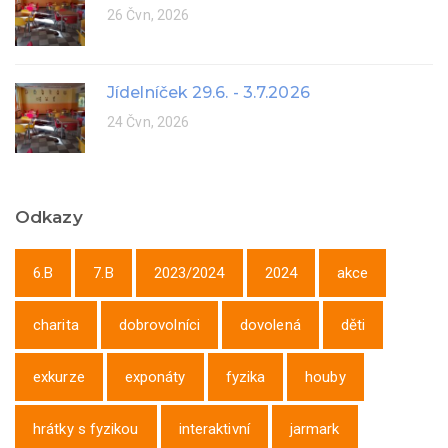
26 Čvn, 2026
Jídelníček 29.6. - 3.7.2026
24 Čvn, 2026
Odkazy
6.B
7.B
2023/2024
2024
akce
charita
dobrovolníci
dovolená
děti
exkurze
exponáty
fyzika
houby
hrátky s fyzikou
interaktivní
jarmark