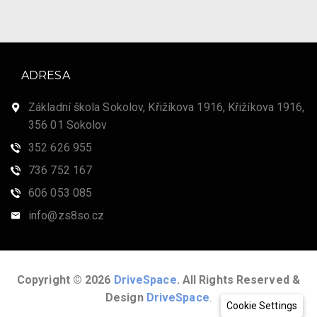
ADRESA
Základní škola Sokolov, Křižíkova 1916, Křižíkova 1916,
356 01 Sokolov
352 626 955
736 752 167
606 053 085
info@zs8so.cz
Copyright © 2026
DriveSpace
. All Rights Reserved &
Design
DriveSpace
.
Cookie Settings