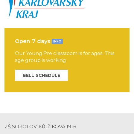
Open 7 days
INFO
Our Young Pre classroom is for ages. This
age group is working
BELL SCHEDULE
ZŠ SOKOLOV, KŘIŽÍKOVA 1916