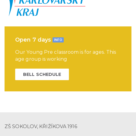
Open 7 days
INFO
Our Young Pre classroom is for ages. This
age group is working
BELL SCHEDULE
ZŠ SOKOLOV, KŘIŽÍKOVA 1916