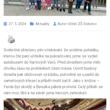
27. 5. 2024
Aktuality
Autor
Učitel ZŠ Sokolov
Svátečně oblečeni, plni očekávání, že uvidíme pohádku,
kterou čte paní učitelka na pokračování, jsme se vydali
autobusem do Karlových Varů. Před divadlem jsme měli
chvilku času na prohlédnutí části města. Uvnitř budovy
divadla pak obdivovali výzdobu, pohodlně se usadili do
sametových křesel a příběh mohl začít. Jako v knížce –
Ferda byl skvělý a Beruška pěkně protivná. Celý příběh se
nám moc líbil a na závěr jsme hercům zatleskali.