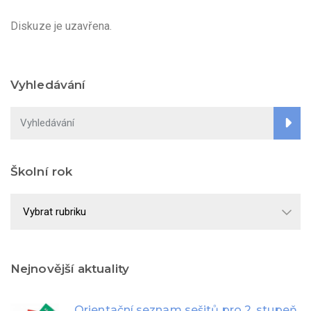
Diskuze je uzavřena.
Vyhledávání
Školní rok
Školní
rok
Nejnovější aktuality
Orientační seznam sešitů pro 2. stupeň