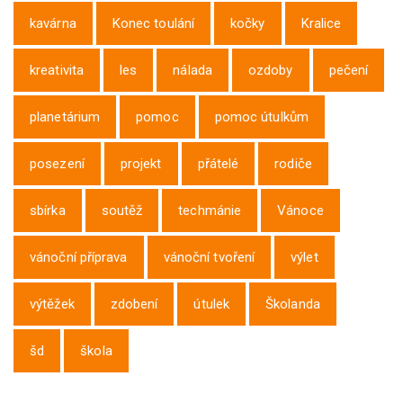
kavárna
Konec toulání
kočky
Kralice
kreativita
les
nálada
ozdoby
pečení
planetárium
pomoc
pomoc útulkům
posezení
projekt
přátelé
rodiče
sbírka
soutěž
techmánie
Vánoce
vánoční příprava
vánoční tvoření
výlet
výtěžek
zdobení
útulek
Školanda
šd
škola