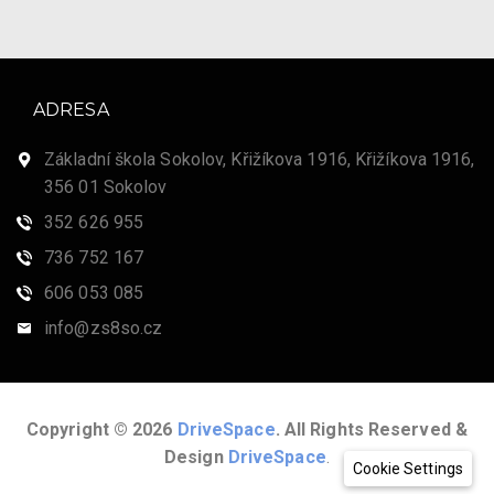
ADRESA
Základní škola Sokolov, Křižíkova 1916, Křižíkova 1916,
356 01 Sokolov
352 626 955
736 752 167
606 053 085
info@zs8so.cz
Copyright © 2026
DriveSpace
. All Rights Reserved &
Design
DriveSpace
.
Cookie Settings