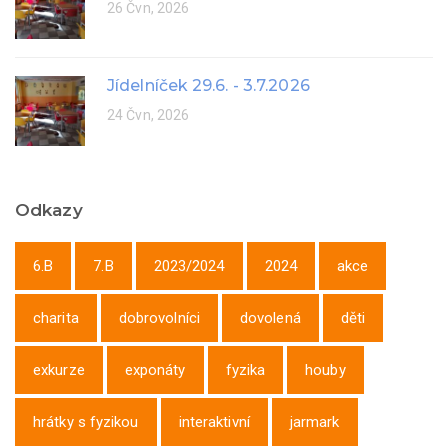
26 Čvn, 2026
Jídelníček 29.6. - 3.7.2026
24 Čvn, 2026
Odkazy
6.B
7.B
2023/2024
2024
akce
charita
dobrovolníci
dovolená
děti
exkurze
exponáty
fyzika
houby
hrátky s fyzikou
interaktivní
jarmark