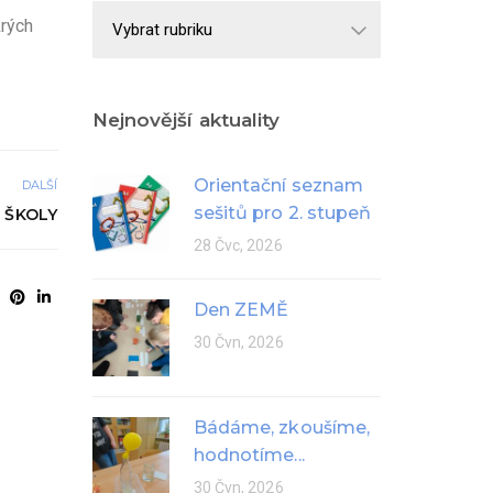
Školní
krých
rok
Nejnovější aktuality
Orientační seznam
DALŠÍ
sešitů pro 2. stupeň
 ŠKOLY
28 Čvc, 2026
Den ZEMĚ
30 Čvn, 2026
Bádáme, zkoušíme,
hodnotíme...
30 Čvn, 2026