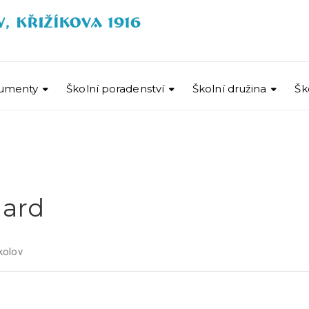
umenty
Školní poradenství
Školní družina
Šk
Hard
kolov