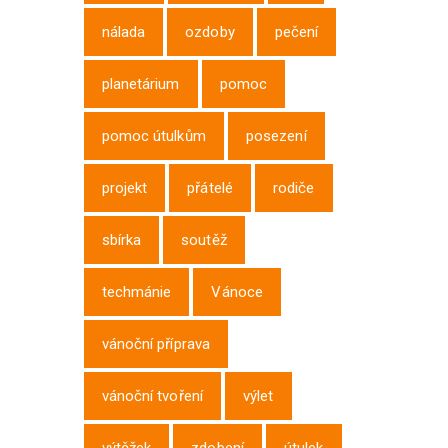
nálada
ozdoby
pečení
planetárium
pomoc
pomoc útulkům
posezení
projekt
přátelé
rodiče
sbírka
soutěž
techmánie
Vánoce
vánoční příprava
vánoční tvoření
výlet