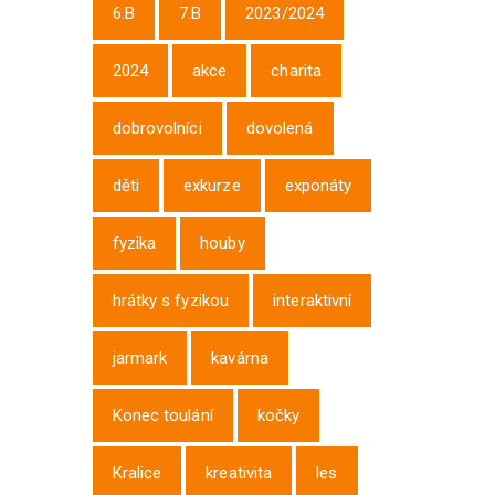
6.B
7.B
2023/2024
2024
akce
charita
dobrovolníci
dovolená
děti
exkurze
exponáty
fyzika
houby
hrátky s fyzikou
interaktivní
jarmark
kavárna
Konec toulání
kočky
Kralice
kreativita
les