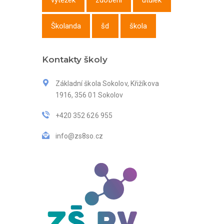
výtěžek
zdobení
útulek
Školanda
šd
škola
Kontakty školy
Základní škola Sokolov, Křižíkova
1916, 356 01 Sokolov
+420 352 626 955
info@zs8so.cz