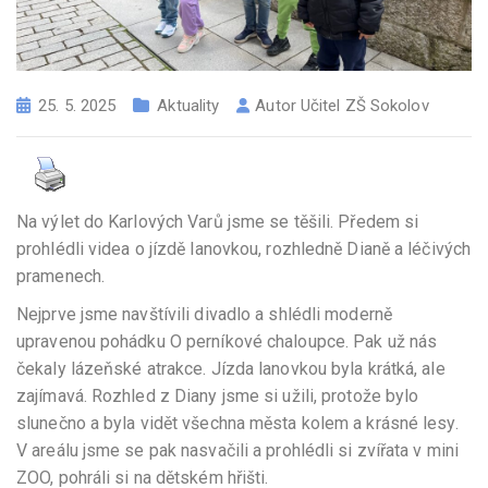
25. 5. 2025
Aktuality
Autor
Učitel ZŠ Sokolov
Na výlet do Karlových Varů jsme se těšili. Předem si
prohlédli videa o jízdě lanovkou, rozhledně Dianě a léčivých
pramenech.
Nejprve jsme navštívili divadlo a shlédli moderně
upravenou pohádku O perníkové chaloupce. Pak už nás
čekaly lázeňské atrakce. Jízda lanovkou byla krátká, ale
zajímavá. Rozhled z Diany jsme si užili, protože bylo
slunečno a byla vidět všechna města kolem a krásné lesy.
V areálu jsme se pak nasvačili a prohlédli si zvířata v mini
ZOO, pohráli si na dětském hřišti.