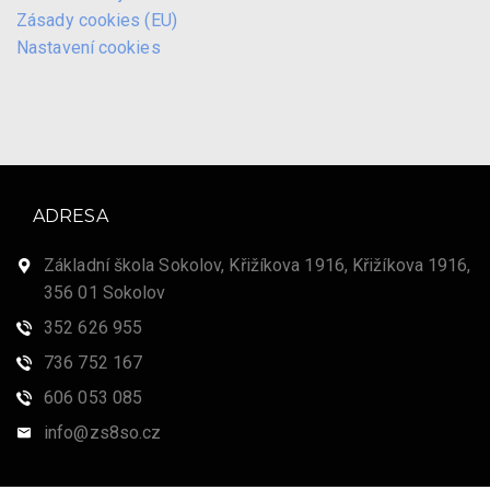
Zásady cookies (EU)
Nastavení cookies
ADRESA
Základní škola Sokolov, Křižíkova 1916, Křižíkova 1916,
356 01 Sokolov
352 626 955
736 752 167
606 053 085
info@zs8so.cz