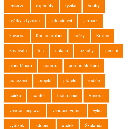
exkurze
exponáty
fyzika
houby
hrátky s fyzikou
interaktivní
jarmark
kavárna
Konec toulání
kočky
Kralice
kreativita
les
nálada
ozdoby
pečení
planetárium
pomoc
pomoc útulkům
posezení
projekt
přátelé
rodiče
sbírka
soutěž
techmánie
Vánoce
vánoční příprava
vánoční tvoření
výlet
výtěžek
zdobení
útulek
Školanda