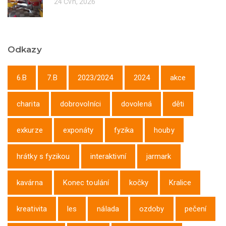
24 Čvn, 2026
Odkazy
6.B
7.B
2023/2024
2024
akce
charita
dobrovolníci
dovolená
děti
exkurze
exponáty
fyzika
houby
hrátky s fyzikou
interaktivní
jarmark
kavárna
Konec toulání
kočky
Kralice
kreativita
les
nálada
ozdoby
pečení