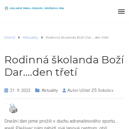
Domů
Aktuality
Rodinná školanda Boží Dar….den třetí
Rodinná školanda Boží
Dar….den třetí
21. 9. 2022
Aktuality
Autor
Učitel ZŠ Sokolov
Dnešní den jsme prožili v duchu adrenalinového sportu….
areál Plešivec nám nabídl své lanové centrum, obří