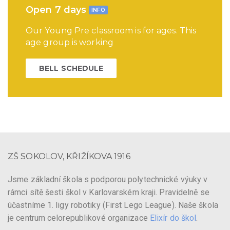
Open 7 days
INFO
Our Young Pre classroom is for ages. This
age group is working
BELL SCHEDULE
ZŠ SOKOLOV, KŘIŽÍKOVA 1916
Jsme základní škola s podporou polytechnické výuky v
rámci sítě šesti škol v Karlovarském kraji. Pravidelně se
účastníme 1. ligy robotiky (First Lego League). Naše škola
je centrum celorepublikové organizace
Elixír do škol
.