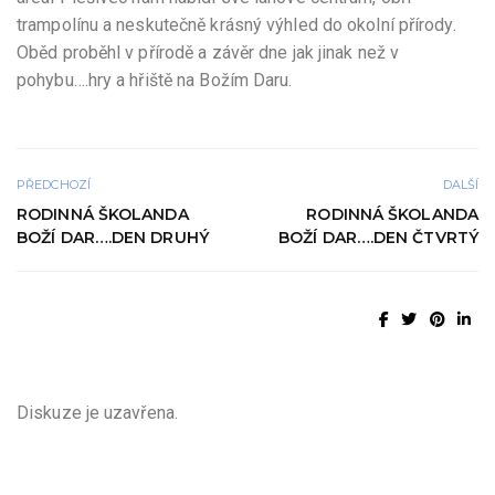
trampolínu a neskutečně krásný výhled do okolní přírody.
Oběd proběhl v přírodě a závěr dne jak jinak než v
pohybu….hry a hřiště na Božím Daru.
PŘEDCHOZÍ
DALŠÍ
RODINNÁ ŠKOLANDA
RODINNÁ ŠKOLANDA
BOŽÍ DAR….DEN DRUHÝ
BOŽÍ DAR….DEN ČTVRTÝ
Diskuze je uzavřena.