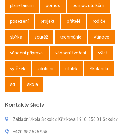
planetárium
pomoc
pomoc útulkům
posezení
projekt
přátelé
rodiče
sbírka
soutěž
techmánie
Vánoce
vánoční příprava
vánoční tvoření
výlet
výtěžek
zdobení
útulek
Školanda
šd
škola
Kontakty školy
Základní škola Sokolov, Křižíkova 1916, 356 01 Sokolov
+420 352 626 955