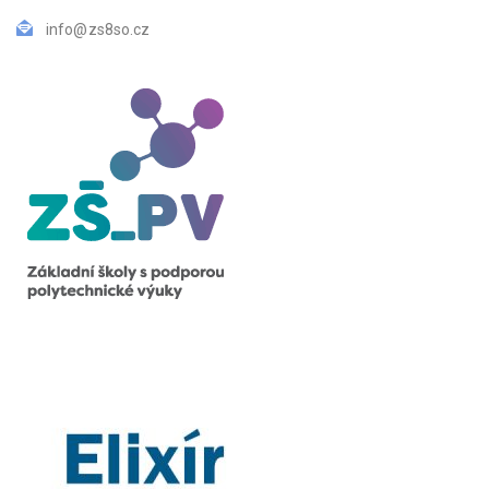
info@zs8so.cz