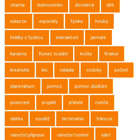
charita
dobrovolníci
dovolená
děti
exkurze
exponáty
fyzika
houby
hrátky s fyzikou
interaktivní
jarmark
kavárna
Konec toulání
kočky
Kralice
kreativita
les
nálada
ozdoby
pečení
planetárium
pomoc
pomoc útulkům
posezení
projekt
přátelé
rodiče
sbírka
soutěž
techmánie
Vánoce
vánoční příprava
vánoční tvoření
výlet