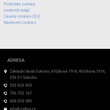
Podmínky ochrany
osobních údajů
Zásady cookies (EU)
Nastavení cookies
ADRESA
Základní škola Sokolov, Křižíkova 1916, Křižíkova 1916,
356 01 Sokolov
352 626 955
736 752 167
606 053 085
info@zs8so.cz