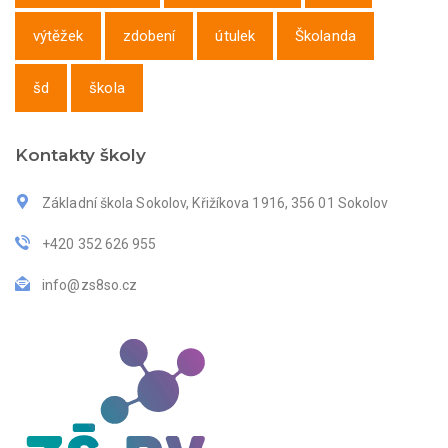
výtěžek
zdobení
útulek
Školanda
šd
škola
Kontakty školy
Základní škola Sokolov, Křižíkova 1916, 356 01 Sokolov
+420 352 626 955
info@zs8so.cz