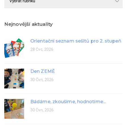
rok
Nejnovější aktuality
Orientační seznam sešitů pro 2. stupeň
28 Čvc, 2026
Den ZEMĚ
30 Čvn, 2026
Bádáme, zkoušíme, hodnotíme...
30 Čvn, 2026