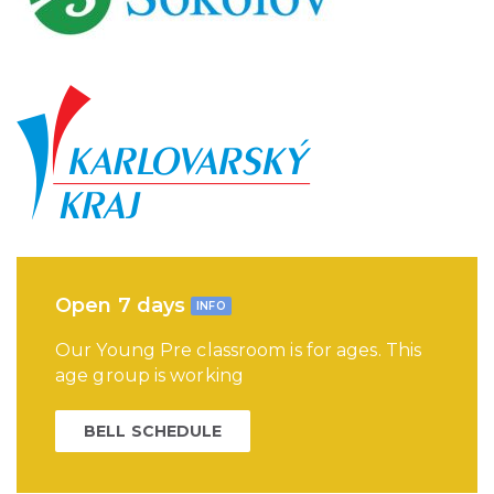
Open 7 days
INFO
Our Young Pre classroom is for ages. This
age group is working
BELL SCHEDULE