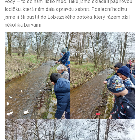
vody – to se nám líbilo moc. Také jsme skládali papírovou
lodičku, která nám dala opravdu zabrat. Poslední hodinu
jsme ji šli pustit do Lobezského potoka, který rázem ožil
několika barvami.