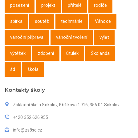
posezení
projekt
přátelé
rodiče
sbírka
soutěž
techmánie
Vánoce
vánoční příprava
vánoční tvoření
výlet
výtěžek
zdobení
útulek
Školanda
šd
škola
Kontakty školy
Základní škola Sokolov, Křižíkova 1916, 356 01 Sokolov
+420 352 626 955
info@zs8so.cz