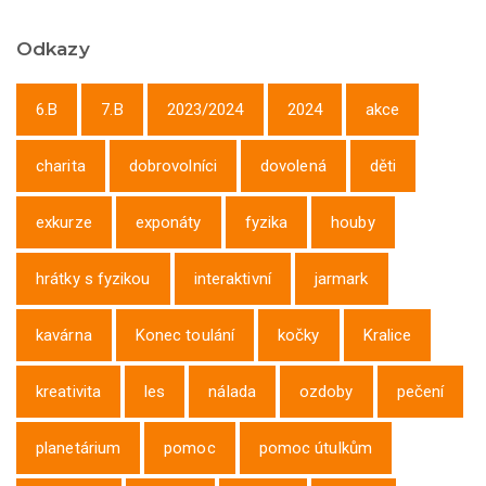
Odkazy
6.B
7.B
2023/2024
2024
akce
charita
dobrovolníci
dovolená
děti
exkurze
exponáty
fyzika
houby
hrátky s fyzikou
interaktivní
jarmark
kavárna
Konec toulání
kočky
Kralice
kreativita
les
nálada
ozdoby
pečení
planetárium
pomoc
pomoc útulkům