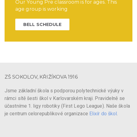
Our Young Pre classroom is for ages. This
age group is working
BELL SCHEDULE
ZŠ SOKOLOV, KŘIŽÍKOVA 1916
Jsme základní škola s podporou polytechnické výuky v
rámci sítě šesti škol v Karlovarském kraji. Pravidelně se
účastníme 1. ligy robotiky (First Lego League). Naše škola
je centrum celorepublikové organizace
Elixír do škol
.