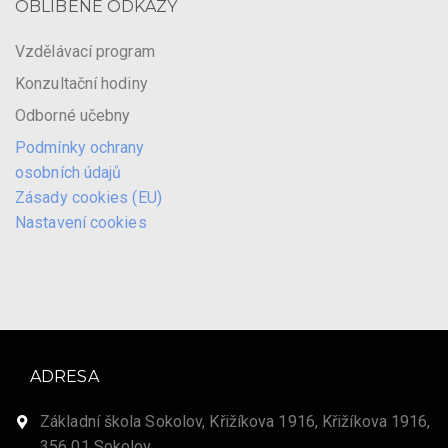
OBLÍBENÉ ODKAZY
Vzdělávací program
Konzultační hodiny
Odborné učebny
Podmínky ochrany
osobních údajů
Zásady cookies (EU)
Nastavení cookies
ADRESA
Základní škola Sokolov, Křižíkova 1916, Křižíkova 1916,
356 01 Sokolov