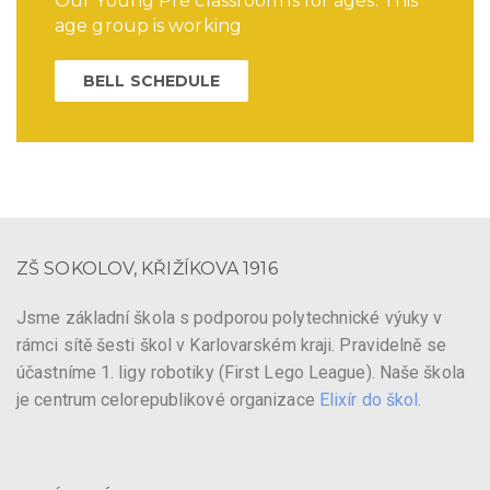
Our Young Pre classroom is for ages. This
age group is working
BELL SCHEDULE
ZŠ SOKOLOV, KŘIŽÍKOVA 1916
Jsme základní škola s podporou polytechnické výuky v
rámci sítě šesti škol v Karlovarském kraji. Pravidelně se
účastníme 1. ligy robotiky (First Lego League). Naše škola
je centrum celorepublikové organizace
Elixír do škol
.