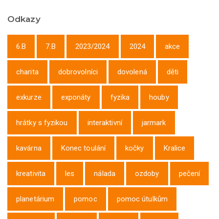
Odkazy
6.B
7.B
2023/2024
2024
akce
charita
dobrovolníci
dovolená
děti
exkurze
exponáty
fyzika
houby
hrátky s fyzikou
interaktivní
jarmark
kavárna
Konec toulání
kočky
Kralice
kreativita
les
nálada
ozdoby
pečení
planetárium
pomoc
pomoc útulkům