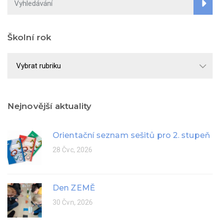
Školní rok
Školní
rok
Nejnovější aktuality
Orientační seznam sešitů pro 2. stupeň
28 Čvc, 2026
Den ZEMĚ
30 Čvn, 2026