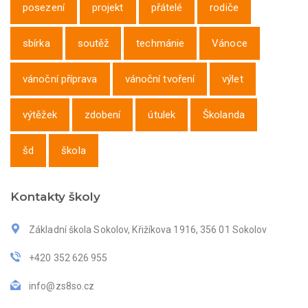
posezení
projekt
přátelé
rodiče
sbírka
soutěž
techmánie
Vánoce
vánoční příprava
vánoční tvoření
výlet
výtěžek
zdobení
útulek
Školanda
šd
škola
Kontakty školy
Základní škola Sokolov, Křižíkova 1916, 356 01 Sokolov
+420 352 626 955
info@zs8so.cz