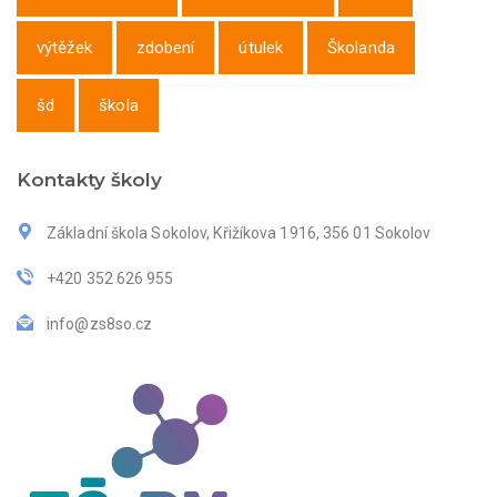
výtěžek
zdobení
útulek
Školanda
šd
škola
Kontakty školy
Základní škola Sokolov, Křižíkova 1916, 356 01 Sokolov
+420 352 626 955
info@zs8so.cz