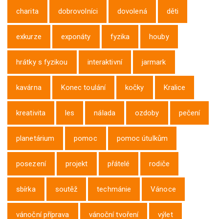
charita
dobrovolníci
dovolená
děti
exkurze
exponáty
fyzika
houby
hrátky s fyzikou
interaktivní
jarmark
kavárna
Konec toulání
kočky
Kralice
kreativita
les
nálada
ozdoby
pečení
planetárium
pomoc
pomoc útulkům
posezení
projekt
přátelé
rodiče
sbírka
soutěž
techmánie
Vánoce
vánoční příprava
vánoční tvoření
výlet