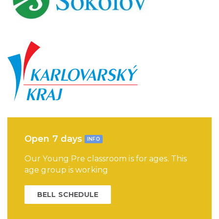
Open 7 days
INFO
Our Young Pre classroom is for ages. This
age group is working
BELL SCHEDULE