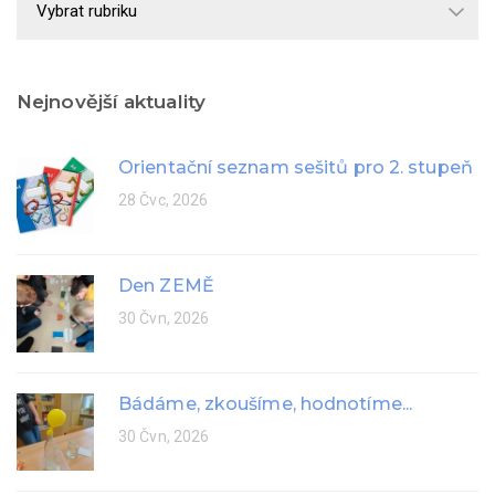
rok
Nejnovější aktuality
Orientační seznam sešitů pro 2. stupeň
28 Čvc, 2026
Den ZEMĚ
30 Čvn, 2026
Bádáme, zkoušíme, hodnotíme...
30 Čvn, 2026