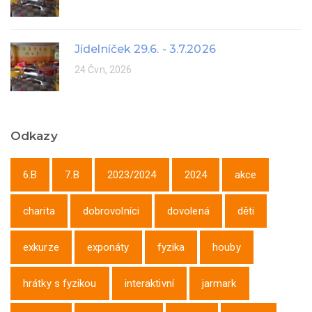
Jídelníček 29.6. - 3.7.2026
24 Čvn, 2026
Odkazy
6.B
7.B
2023/2024
2024
akce
charita
dobrovolníci
dovolená
děti
exkurze
exponáty
fyzika
houby
hrátky s fyzikou
interaktivní
jarmark