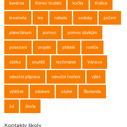
kavárna
Konec toulání
kočky
Kralice
kreativita
les
nálada
ozdoby
pečení
planetárium
pomoc
pomoc útulkům
posezení
projekt
přátelé
rodiče
sbírka
soutěž
techmánie
Vánoce
vánoční příprava
vánoční tvoření
výlet
výtěžek
zdobení
útulek
Školanda
šd
škola
Kontakty školy