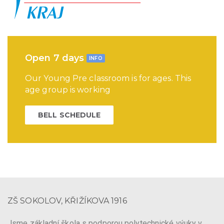
Open 7 days
INFO
Our Young Pre classroom is for ages. This
age group is working
BELL SCHEDULE
ZŠ SOKOLOV, KŘIŽÍKOVA 1916
Jsme základní škola s podporou polytechnické výuky v