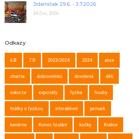
Jídelníček 29.6. - 3.7.2026
24 Čvn, 2026
Odkazy
6.B
7.B
2023/2024
2024
akce
charita
dobrovolníci
dovolená
děti
exkurze
exponáty
fyzika
houby
hrátky s fyzikou
interaktivní
jarmark
kavárna
Konec toulání
kočky
Kralice