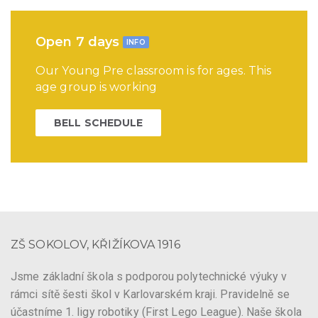
Open 7 days
INFO
Our Young Pre classroom is for ages. This
age group is working
BELL SCHEDULE
ZŠ SOKOLOV, KŘIŽÍKOVA 1916
Jsme základní škola s podporou polytechnické výuky v
rámci sítě šesti škol v Karlovarském kraji. Pravidelně se
účastníme 1. ligy robotiky (First Lego League). Naše škola