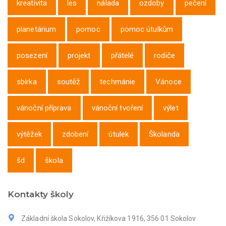
kreativita
les
nálada
ozdoby
pečení
planetárium
pomoc
pomoc útulkům
posezení
projekt
přátelé
rodiče
sbírka
soutěž
techmánie
Vánoce
vánoční příprava
vánoční tvoření
výlet
výtěžek
zdobení
útulek
Školanda
šd
škola
Kontakty školy
Základní škola Sokolov, Křižíkova 1916, 356 01 Sokolov