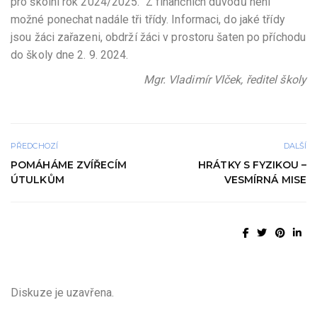
pro školní rok 2024/2025. Z finančních důvodů není
možné ponechat nadále tři třídy. Informaci, do jaké třídy
jsou žáci zařazeni, obdrží žáci v prostoru šaten po příchodu
do školy dne 2. 9. 2024.
Mgr. Vladimír Vlček, ředitel školy
PŘEDCHOZÍ
DALŠÍ
POMÁHÁME ZVÍŘECÍM
HRÁTKY S FYZIKOU –
ÚTULKŮM
VESMÍRNÁ MISE
Diskuze je uzavřena.