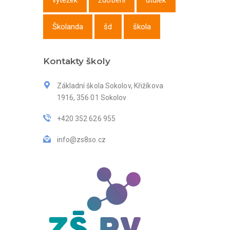
výtěžek
zdobení
útulek
Školanda
šd
škola
Kontakty školy
Základní škola Sokolov, Křižíkova
1916, 356 01 Sokolov
+420 352 626 955
info@zs8so.cz