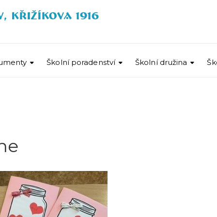
umenty
Školní poradenství
Školní družina
Šk
ne