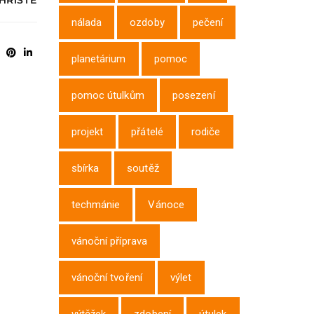
 HŘIŠTĚ
nálada
ozdoby
pečení
planetárium
pomoc
pomoc útulkům
posezení
projekt
přátelé
rodiče
sbírka
soutěž
techmánie
Vánoce
vánoční příprava
vánoční tvoření
výlet