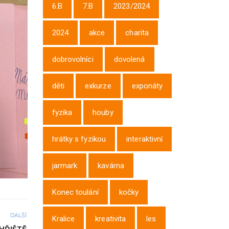
6.B
7.B
2023/2024
2024
akce
charita
dobrovolníci
dovolená
děti
exkurze
exponáty
fyzika
houby
hrátky s fyzikou
interaktivní
jarmark
kavárna
Konec toulání
kočky
DALŠÍ
Kralice
kreativita
les