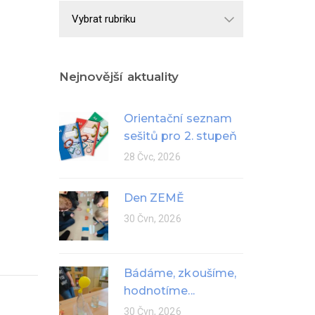
Školní
rok
Nejnovější aktuality
Orientační seznam
sešitů pro 2. stupeň
28 Čvc, 2026
Den ZEMĚ
30 Čvn, 2026
Bádáme, zkoušíme,
hodnotíme...
30 Čvn, 2026