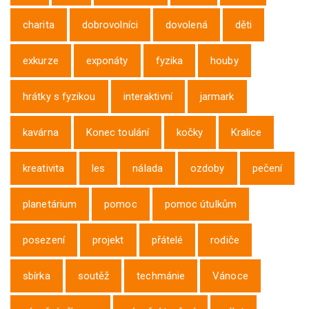
charita
dobrovolníci
dovolená
děti
exkurze
exponáty
fyzika
houby
hrátky s fyzikou
interaktivní
jarmark
kavárna
Konec toulání
kočky
Kralice
kreativita
les
nálada
ozdoby
pečení
planetárium
pomoc
pomoc útulkům
posezení
projekt
přátelé
rodiče
sbírka
soutěž
techmánie
Vánoce