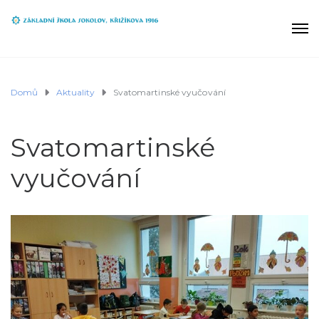
Domů
Aktuality
Svatomartinské vyučování
Svatomartinské
vyučování