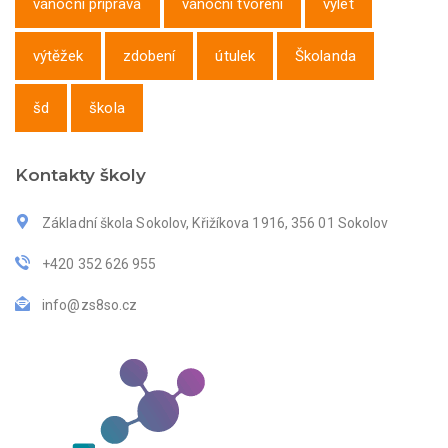
vánoční příprava
vánoční tvoření
výlet
výtěžek
zdobení
útulek
Školanda
šd
škola
Kontakty školy
Základní škola Sokolov, Křižíkova 1916, 356 01 Sokolov
+420 352 626 955
info@zs8so.cz