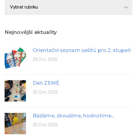
Školní
rok
Nejnovější aktuality
Orientační seznam sešitů pro 2. stupeň
28 Čvc, 2026
Den ZEMĚ
30 Čvn, 2026
Bádáme, zkoušíme, hodnotíme...
30 Čvn, 2026