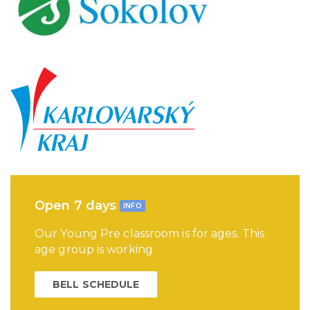
Open 7 days
INFO
Our Young Pre classroom is for ages. This
age group is working
BELL SCHEDULE