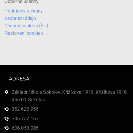
Odborné učebny
Podmínky ochrany
osobních údajů
Zásady cookies (EU)
Nastavení cookies
ADRESA
Základní škola Sokolov, Křižíkova 1916, Křižíkova 1916,
356 01 Sokolov
352 626 955
736 752 167
606 053 085