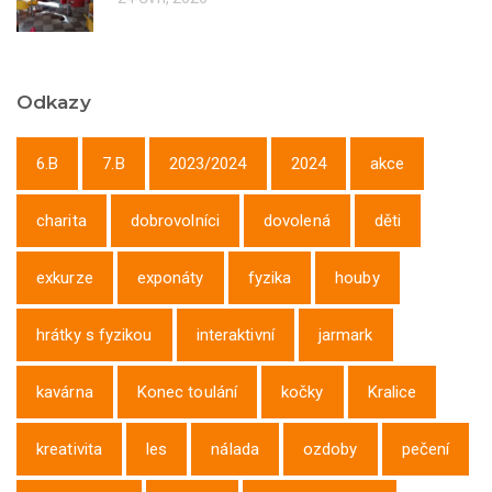
Odkazy
6.B
7.B
2023/2024
2024
akce
charita
dobrovolníci
dovolená
děti
exkurze
exponáty
fyzika
houby
hrátky s fyzikou
interaktivní
jarmark
kavárna
Konec toulání
kočky
Kralice
kreativita
les
nálada
ozdoby
pečení