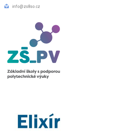
info@zs8so.cz