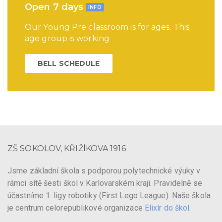
Open 7 days
INFO
Our Young Pre classroom is for ages. This
age group is working
BELL SCHEDULE
ZŠ SOKOLOV, KŘIŽÍKOVA 1916
Jsme základní škola s podporou polytechnické výuky v
rámci sítě šesti škol v Karlovarském kraji. Pravidelně se
účastníme 1. ligy robotiky (First Lego League). Naše škola
je centrum celorepublikové organizace
Elixír do škol
.