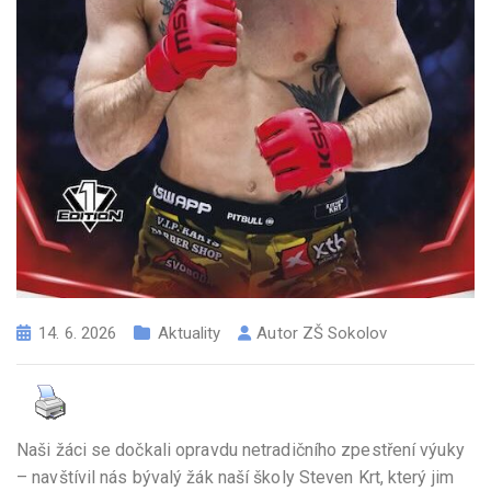
14. 6. 2026
Aktuality
Autor
ZŠ Sokolov
Naši žáci se dočkali opravdu netradičního zpestření výuky
– navštívil nás bývalý žák naší školy Steven Krt, který jim