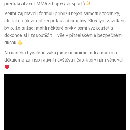
představil svět MMA a bojových sportů
Velmi zajímavou formou přiblížil nejen samotné techniky,
ale také důležitost respektu a disciplíny. Skvělým zážitkem
bylo, že si žáci mohli některé prvky sami vyzkoušet a
dokonce si i zasoutěžit – vše v přátelském a bezpečném
duchu
Na našeho bývalého žáka jsme nesmírně hrdí a moc mu
děkujeme za inspirativní návštěvu i čas, který nám věnoval