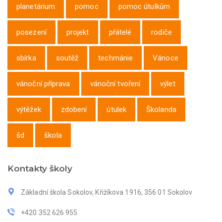
planetárium
pomoc
pomoc útulkům
posezení
projekt
přátelé
rodiče
sbírka
soutěž
techmánie
Vánoce
vánoční příprava
vánoční tvoření
výlet
výtěžek
zdobení
útulek
Školanda
šd
škola
Kontakty školy
Základní škola Sokolov, Křižíkova 1916, 356 01 Sokolov
+420 352 626 955