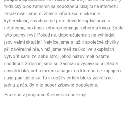
třídnický blok zaměřen na nebezpečí číhající na internetu.
Zopakovali jsme si známé informace o šikaně a
kyberšikaně, abychom se poté dověděli úplně nové o
netolismu, sextingu, kybergroomingu, kyberstalkingu. Znáte
tyto pojmy i vy? Pokud ne, doporučujeme si je vyhledat,
jsou velmi aktuální. Nejvíce jsme si užili společné chvilky
při závěrečné hře, v níž jsme měli za úkol ve skupinách
vytvořit sami ze sebe stroj, jehož název měli ostatní
uhodnout. Srdečně jsme se zasmáli u vysavače a letadla
našich kluků, nebo mixéru a bagru, do kterého se zapojila i
naše paní učitelka. Ta si opět v celém bloku zahrála na
jednu z nás. Bylo to super zábavné dopoledne.
Hrazeno z programu Karlovarského kraje.