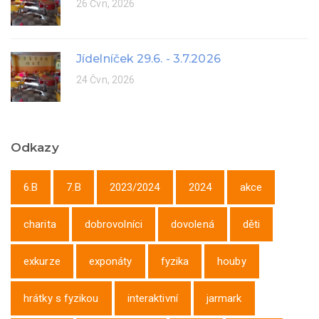
26 Čvn, 2026
Jídelníček 29.6. - 3.7.2026
24 Čvn, 2026
Odkazy
6.B
7.B
2023/2024
2024
akce
charita
dobrovolníci
dovolená
děti
exkurze
exponáty
fyzika
houby
hrátky s fyzikou
interaktivní
jarmark