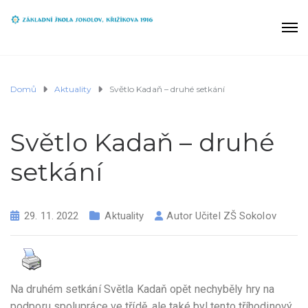
Domů
Aktuality
Světlo Kadaň – druhé setkání
Světlo Kadaň – druhé
setkání
29. 11. 2022
Aktuality
Autor
Učitel ZŠ Sokolov
Na druhém setkání Světla Kadaň opět nechyběly hry na
podporu spolupráce ve třídě, ale také byl tento tříhodinový