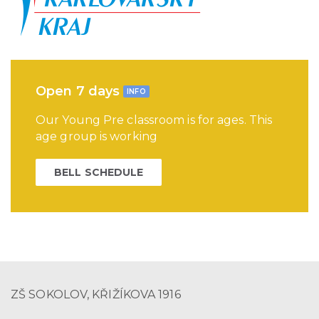
Open 7 days
INFO
Our Young Pre classroom is for ages. This
age group is working
BELL SCHEDULE
ZŠ SOKOLOV, KŘIŽÍKOVA 1916