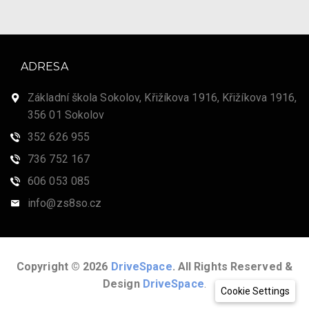
ADRESA
Základní škola Sokolov, Křižíkova 1916, Křižíkova 1916,
356 01 Sokolov
352 626 955
736 752 167
606 053 085
info@zs8so.cz
Copyright © 2026
DriveSpace
. All Rights Reserved &
Design
DriveSpace
.
Cookie Settings