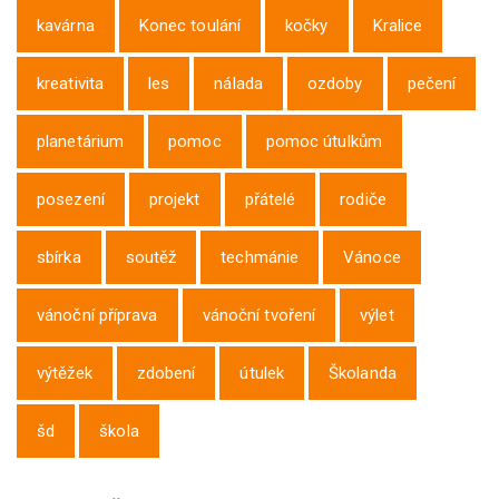
kavárna
Konec toulání
kočky
Kralice
kreativita
les
nálada
ozdoby
pečení
planetárium
pomoc
pomoc útulkům
posezení
projekt
přátelé
rodiče
sbírka
soutěž
techmánie
Vánoce
vánoční příprava
vánoční tvoření
výlet
výtěžek
zdobení
útulek
Školanda
šd
škola