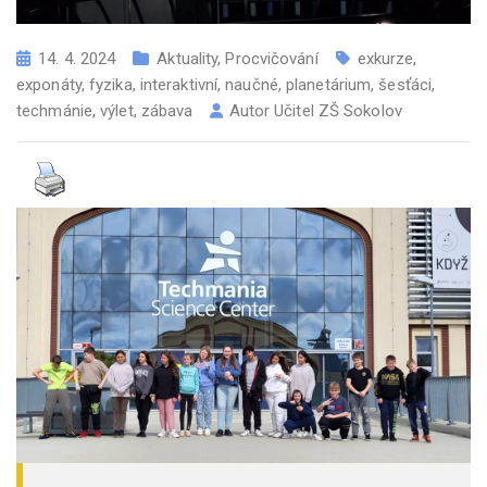
14. 4. 2024
Aktuality
,
Procvičování
exkurze
,
exponáty
,
fyzika
,
interaktivní
,
naučné
,
planetárium
,
šesťáci
,
techmánie
,
výlet
,
zábava
Autor
Učitel ZŠ Sokolov