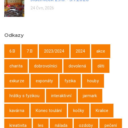
24 Čvn, 2026
Odkazy
6.B
7.B
2023/2024
2024
akce
charita
dobrovolníci
dovolená
děti
exkurze
exponáty
fyzika
houby
hrátky s fyzikou
interaktivní
jarmark
kavárna
Konec toulání
kočky
Kralice
kreativita
les
nálada
ozdoby
pečení