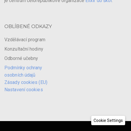
je centrum celorepublikové organizace
Elixír do škol
.
OBLÍBENÉ ODKAZY
Vzdělávací program
Konzultační hodiny
Odborné učebny
Podmínky ochrany
osobních údajů
Zásady cookies (EU)
Nastavení cookies
Cookie Settings