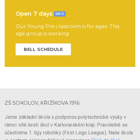
Open 7 days
INFO
Our Young Pre classroom is for ages. This
age group is working
BELL SCHEDULE
ZŠ SOKOLOV, KŘIŽÍKOVA 1916
Jsme základní škola s podporou polytechnické výuky v
rámci sítě šesti škol v Karlovarském kraji. Pravidelně se
účastníme 1. ligy robotiky (First Lego League). Naše škola