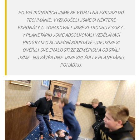
PO VELIKONOCÍCH JSME SE VYDALI NA EXKURZI DO
TECHMÁNIE. VYZKOUŠELI JSME SI NĚKTERÉ
EXPONÁTY A ZOPAKOVALI JSME SI TROCHU FYZIKY .
V PLANETÁRIU JSME ABSOLVOVALI VZDĚLÁVACÍ
PROGRAM O SLUNEČNÍ SOUSTAVĚ -ZDE JSME SI
OVĚŘILI SVÉ ZNALOSTI ZE ZEMĚPISU A OBSTÁLI
JSME . NA ZÁVĚR DNE JSME SHLÉDLI V PLANETÁRIU
POHÁDKU.