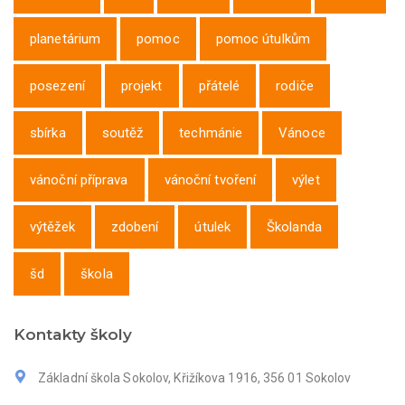
planetárium
pomoc
pomoc útulkům
posezení
projekt
přátelé
rodiče
sbírka
soutěž
techmánie
Vánoce
vánoční příprava
vánoční tvoření
výlet
výtěžek
zdobení
útulek
Školanda
šd
škola
Kontakty školy
Základní škola Sokolov, Křižíkova 1916, 356 01 Sokolov