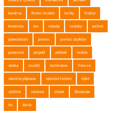
hrátky s fyzikou
interaktivní
jarmark
kavárna
Konec toulání
kočky
Kralice
kreativita
les
nálada
ozdoby
pečení
planetárium
pomoc
pomoc útulkům
posezení
projekt
přátelé
rodiče
sbírka
soutěž
techmánie
Vánoce
vánoční příprava
vánoční tvoření
výlet
výtěžek
zdobení
útulek
Školanda
šd
škola