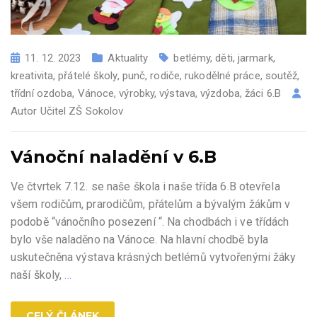
11. 12. 2023
Aktuality
betlémy
,
děti
,
jarmark
,
kreativita
,
přátelé školy
,
punč
,
rodiče
,
rukodělné práce
,
soutěž
,
třídní ozdoba
,
Vánoce
,
výrobky
,
výstava
,
výzdoba
,
žáci 6.B
Autor
Učitel ZŠ Sokolov
Vánoční naladění v 6.B
Ve čtvrtek 7.12. se naše škola i naše třída 6.B otevřela
všem rodičům, prarodičům, přátelům a bývalým žákům v
podobě “vánočního posezení “. Na chodbách i ve třídách
bylo vše naladěno na Vánoce. Na hlavní chodbě byla
uskutečněna výstava krásných betlémů vytvořenými žáky
naší školy,
…
CELÝ ČLÁNEK