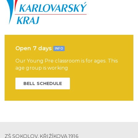
Open 7 days
INFO
Our Young Pre classroom is for ages. This
age group is working
BELL SCHEDULE
ZŠ SOKOLOV, KŘIŽÍKOVA 1916