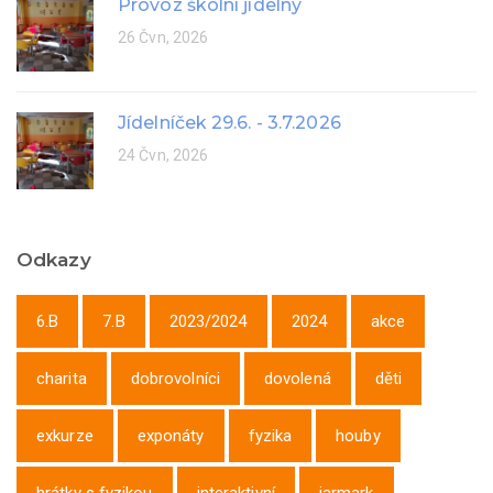
Provoz školní jídelny
26 Čvn, 2026
Jídelníček 29.6. - 3.7.2026
24 Čvn, 2026
Odkazy
6.B
7.B
2023/2024
2024
akce
charita
dobrovolníci
dovolená
děti
exkurze
exponáty
fyzika
houby