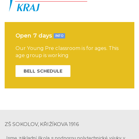
Open 7 days
INFO
Our Young Pre classroom is for ages. This
age group is working
BELL SCHEDULE
ZŠ SOKOLOV, KŘIŽÍKOVA 1916
Jsme základní škola s podporou polytechnické výuky v