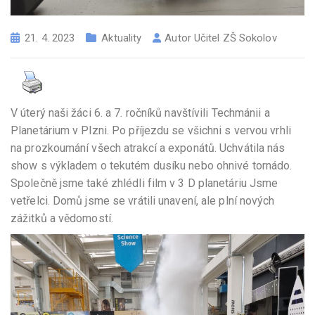
21. 4. 2023
Aktuality
Autor
Učitel ZŠ Sokolov
V úterý naši žáci 6. a 7. ročníků navštívili Techmánii a
Planetárium v Plzni. Po příjezdu se všichni s vervou vrhli
na prozkoumání všech atrakcí a exponátů. Uchvátila nás
show s výkladem o tekutém dusíku nebo ohnivé tornádo.
Společně jsme také zhlédli film v 3 D planetáriu Jsme
vetřelci. Domů jsme se vrátili unavení, ale plní nových
zážitků a vědomostí.