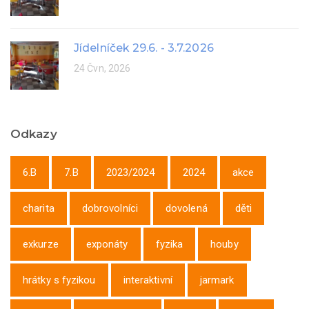
Jídelníček 29.6. - 3.7.2026
24 Čvn, 2026
Odkazy
6.B
7.B
2023/2024
2024
akce
charita
dobrovolníci
dovolená
děti
exkurze
exponáty
fyzika
houby
hrátky s fyzikou
interaktivní
jarmark