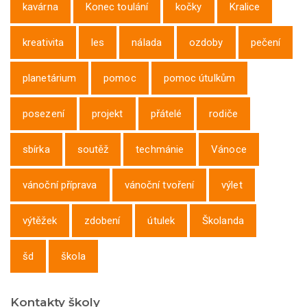
kavárna
Konec toulání
kočky
Kralice
kreativita
les
nálada
ozdoby
pečení
planetárium
pomoc
pomoc útulkům
posezení
projekt
přátelé
rodiče
sbírka
soutěž
techmánie
Vánoce
vánoční příprava
vánoční tvoření
výlet
výtěžek
zdobení
útulek
Školanda
šd
škola
Kontakty školy