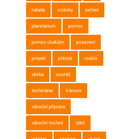
nálada
ozdoby
pečení
planetárium
pomoc
pomoc útulkům
posezení
projekt
přátelé
rodiče
sbírka
soutěž
techmánie
Vánoce
vánoční příprava
vánoční tvoření
výlet