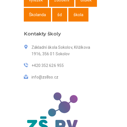
výtěžek
zdobení
útulek
Školanda
šd
škola
Kontakty školy
Základní škola Sokolov, Křižíkova
1916, 356 01 Sokolov
+420 352 626 955
info@zs8so.cz