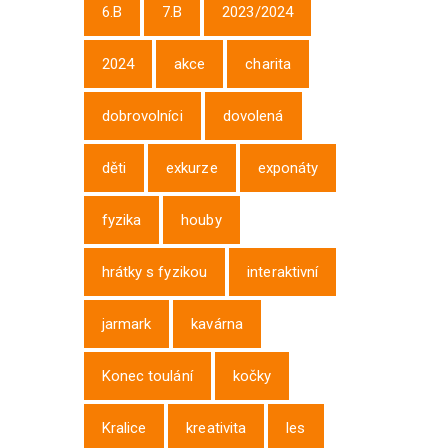
6.B
7.B
2023/2024
2024
akce
charita
dobrovolníci
dovolená
děti
exkurze
exponáty
fyzika
houby
hrátky s fyzikou
interaktivní
jarmark
kavárna
Konec toulání
kočky
Kralice
kreativita
les