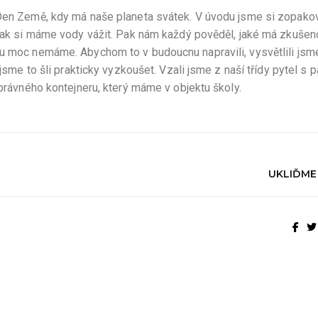
 Den Země, kdy má naše planeta svátek. V úvodu jsme si zopakov
 jak si máme vody vážit. Pak nám každý pověděl, jaké má zkušen
u moc nemáme. Abychom to v budoucnu napravili, vysvětlili jsme
 jsme to šli prakticky vyzkoušet. Vzali jsme z naší třídy pytel s 
správného kontejneru, který máme v objektu školy.
UKLIĎME