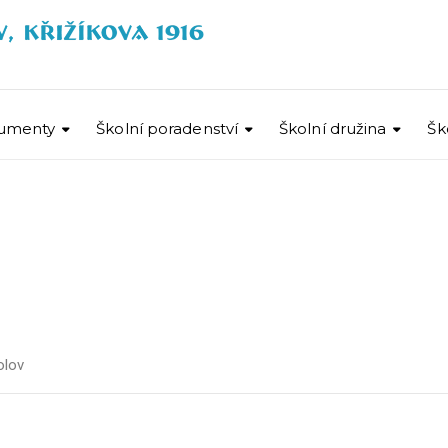
umenty
Školní poradenství
Školní družina
Šk
olov