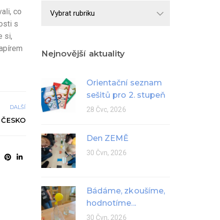
Školní
ali, co
rok
osti s
 si,
papírem
Nejnovější aktuality
Orientační seznam
sešitů pro 2. stupeň
DALŠÍ
28 Čvc, 2026
 ČESKO
Den ZEMĚ
30 Čvn, 2026
Bádáme, zkoušíme,
hodnotíme...
30 Čvn, 2026