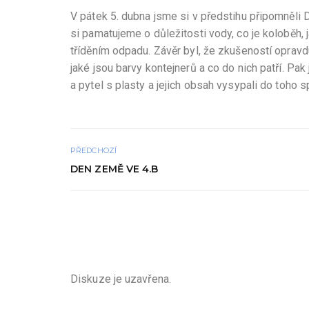
V pátek 5. dubna jsme si v předstihu připomněli
si pamatujeme o důležitosti vody, co je koloběh,
tříděním odpadu. Závěr byl, že zkušeností opravd
jaké jsou barvy kontejnerů a co do nich patří. Pak
a pytel s plasty a jejich obsah vysypali do toho 
PŘEDCHOZÍ
DEN ZEMĚ VE 4.B
Diskuze je uzavřena.