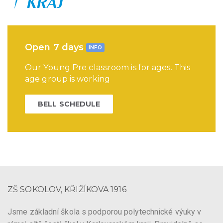
Open 7 days
INFO
Our Young Pre classroom is for ages. This
age group is working
BELL SCHEDULE
ZŠ SOKOLOV, KŘIŽÍKOVA 1916
Jsme základní škola s podporou polytechnické výuky v