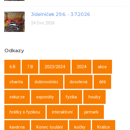
Jídelníček 29.6. - 3.7.2026
24 Čvn, 2026
Odkazy
6.B
7.B
2023/2024
2024
akce
charita
dobrovolníci
dovolená
děti
exkurze
exponáty
fyzika
houby
hrátky s fyzikou
interaktivní
jarmark
kavárna
Konec toulání
kočky
Kralice