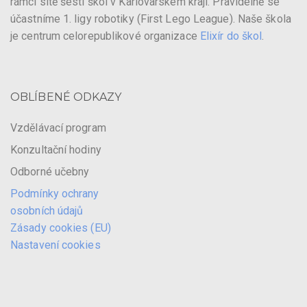
rámci sítě šesti škol v Karlovarském kraji. Pravidelně se
účastníme 1. ligy robotiky (First Lego League). Naše škola
je centrum celorepublikové organizace
Elixír do škol
.
OBLÍBENÉ ODKAZY
Vzdělávací program
Konzultační hodiny
Odborné učebny
Podmínky ochrany
osobních údajů
Zásady cookies (EU)
Nastavení cookies