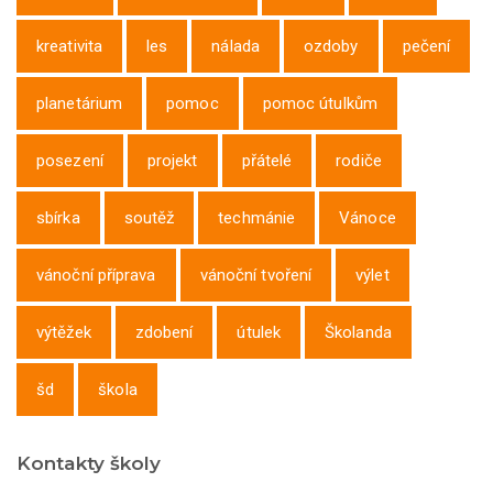
kreativita
les
nálada
ozdoby
pečení
planetárium
pomoc
pomoc útulkům
posezení
projekt
přátelé
rodiče
sbírka
soutěž
techmánie
Vánoce
vánoční příprava
vánoční tvoření
výlet
výtěžek
zdobení
útulek
Školanda
šd
škola
Kontakty školy