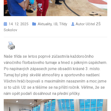
14. 12. 2025
Aktuality
,
I.B
,
Třídy
Autor
Učitel ZŠ
Sokolov
Naše třída se letos poprvé zúčastnila každoročního
vánočního florbalového turnaje a hned s pěkným úspěchem.
Po napínavých zápasech jsme obsadili krásné 3. místo.
Turnaj byl plný skvělé atmosféry a sportovního nadšení.
Všichni hráči bojovali s maximálním nasazením a moc jsme
si to užili. Už se a těšíme se na příští ročník. Věříme, že se
nám opět podaří dosáhnout na přední příčky.