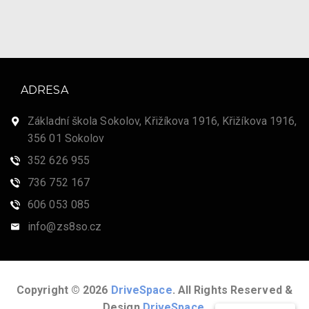
ADRESA
Základní škola Sokolov, Křižíkova 1916, Křižíkova 1916,
356 01 Sokolov
352 626 955
736 752 167
606 053 085
info@zs8so.cz
Copyright © 2026
DriveSpace
. All Rights Reserved &
Design
DriveSpace
.