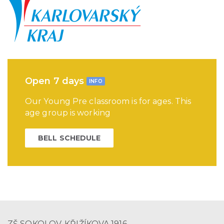
Open 7 days
INFO
Our Young Pre classroom is for ages. This
age group is working
BELL SCHEDULE
ZŠ SOKOLOV, KŘIŽÍKOVA 1916