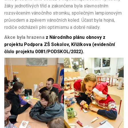
žáky jednotlivých tříd a zakončena byla slavnostním
rozsvěcením vánočního stromku, společným lampionovým
průvodem a zpěvem vánočních koled. Účast byla hojná,
rodiče odcházeli plni optimismu a dobré nálady.
Akce byla hrazena
z Národního plánu obnovy z
projektu Podpora ZŠ Sokolov, Křižíkova (evidenční
číslo projektu 0081/PODSKOL/2022).