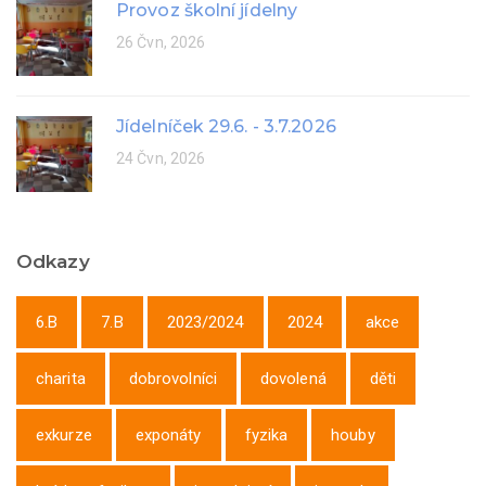
Provoz školní jídelny
26 Čvn, 2026
Jídelníček 29.6. - 3.7.2026
24 Čvn, 2026
Odkazy
6.B
7.B
2023/2024
2024
akce
charita
dobrovolníci
dovolená
děti
exkurze
exponáty
fyzika
houby