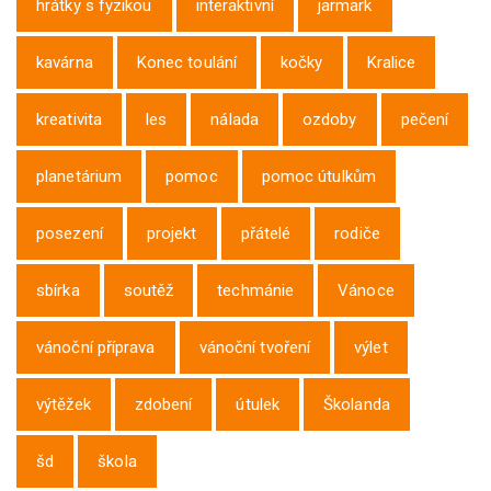
hrátky s fyzikou
interaktivní
jarmark
kavárna
Konec toulání
kočky
Kralice
kreativita
les
nálada
ozdoby
pečení
planetárium
pomoc
pomoc útulkům
posezení
projekt
přátelé
rodiče
sbírka
soutěž
techmánie
Vánoce
vánoční příprava
vánoční tvoření
výlet
výtěžek
zdobení
útulek
Školanda
šd
škola