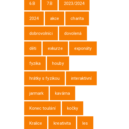
6.B
7.B
2023/2024
2024
akce
charita
dobrovolníci
dovolená
děti
exkurze
exponáty
fyzika
houby
hrátky s fyzikou
interaktivní
jarmark
kavárna
Konec toulání
kočky
Kralice
kreativita
les