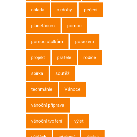
nálada
ozdoby
pečení
planetárium
pomoc
pomoc útulkům
posezení
projekt
přátelé
rodiče
sbírka
soutěž
techmánie
Vánoce
vánoční příprava
vánoční tvoření
výlet