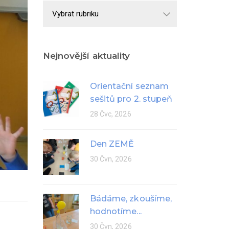
Školní
rok
Nejnovější aktuality
Orientační seznam
sešitů pro 2. stupeň
28 Čvc, 2026
Den ZEMĚ
30 Čvn, 2026
Bádáme, zkoušíme,
hodnotíme...
30 Čvn, 2026