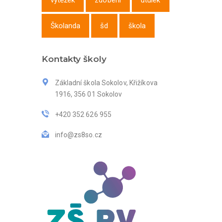
výtěžek
zdobení
útulek
Školanda
šd
škola
Kontakty školy
Základní škola Sokolov, Křižíkova
1916, 356 01 Sokolov
+420 352 626 955
info@zs8so.cz