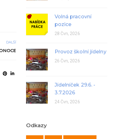
Volná pracovní
pozice
28 Čvn, 2026
DALŠÍ
KONOCE
Provoz školní jídelny
26 Čvn, 2026
Jídelníček 29.6. -
3.7.2026
24 Čvn, 2026
Odkazy