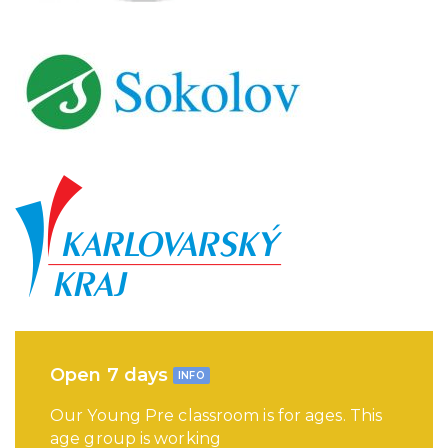
Open 7 days
INFO
Our Young Pre classroom is for ages. This
age group is working