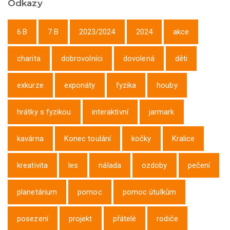
Odkazy
6.B
7.B
2023/2024
2024
akce
charita
dobrovolníci
dovolená
děti
exkurze
exponáty
fyzika
houby
hrátky s fyzikou
interaktivní
jarmark
kavárna
Konec toulání
kočky
Kralice
kreativita
les
nálada
ozdoby
pečení
planetárium
pomoc
pomoc útulkům
posezení
projekt
přátelé
rodiče