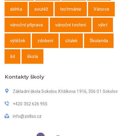
sbírka
soutěž
techmánie
Vánoce
vánoční příprava
vánoční tvoření
výlet
výtěžek
zdobení
útulek
Školanda
šd
škola
Kontakty školy
Základní škola Sokolov, Křižíkova 1916, 356 01 Sokolov
+420 352 626 955
info@zs8so.cz