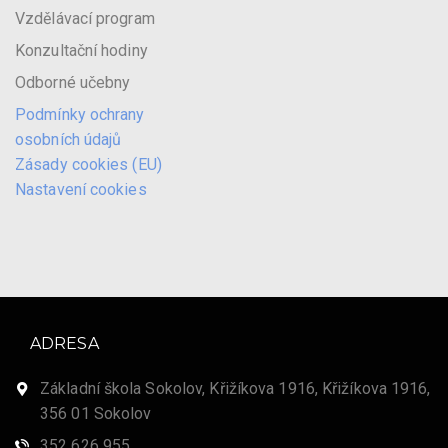
Vzdělávací program
Konzultační hodiny
Odborné učebny
Podmínky ochrany
osobních údajů
Zásady cookies (EU)
Nastavení cookies
ADRESA
Základní škola Sokolov, Křižíkova 1916, Křižíkova 1916,
356 01 Sokolov
352 626 955