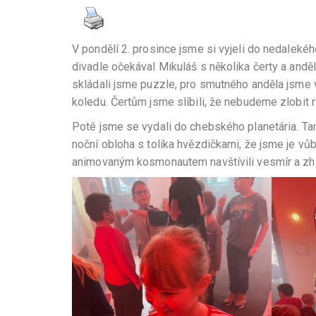
V pondělí 2. prosince jsme si vyjeli do nedaleké
divadle očekával Mikuláš s několika čerty a andě
skládali jsme puzzle, pro smutného anděla jsme vy
koledu. Čertům jsme slíbili, že nebudeme zlobit r
Poté jsme se vydali do chebského planetária. Tam
noční obloha s tolika hvězdičkami, že jsme je vů
animovaným kosmonautem navštívili vesmír a zhl