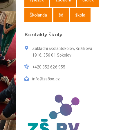
výtěžek
zdobení
útulek
Školanda
šd
škola
Kontakty školy
Základní škola Sokolov, Křižíkova
1916, 356 01 Sokolov
+420 352 626 955
info@zs8so.cz