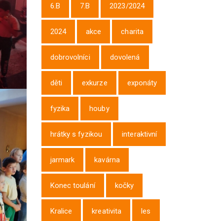
6.B
7.B
2023/2024
2024
akce
charita
dobrovolníci
dovolená
děti
exkurze
exponáty
fyzika
houby
hrátky s fyzikou
interaktivní
jarmark
kavárna
Konec toulání
kočky
Kralice
kreativita
les