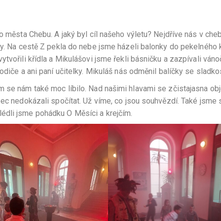
ho města Chebu. A jaký byl cíl našeho výletu? Nejdříve nás v ch
ly. Na cestě Z pekla do nebe jsme házeli balonky do pekelného k
tvořili křídla a Mikulášovi jsme řekli básničku a zazpívali váno
odiče a ani paní učitelky. Mikuláš nás odměnil balíčky se sladko
 se nám také moc líbilo. Nad našimi hlavami se zčistajasna obj
bec nedokázali spočítat. Už víme, co jsou souhvězdí. Také jsme 
édli jsme pohádku O Měsíci a krejčím.