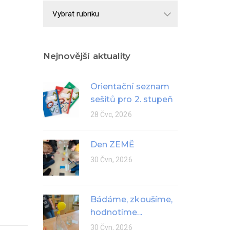
Školní
rok
Nejnovější aktuality
Orientační seznam
sešitů pro 2. stupeň
28 Čvc, 2026
Den ZEMĚ
30 Čvn, 2026
Bádáme, zkoušíme,
hodnotíme...
30 Čvn, 2026