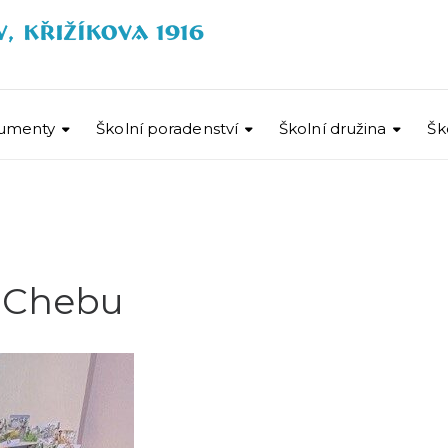
umenty
Školní poradenství
Školní družina
Šk
v Chebu