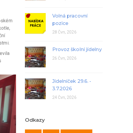
Volná pracovní
ebském
pozice
otle,
28 Čvn, 2026
ční
stmi.
Provoz školní jídelny
evila
26 Čvn, 2026
s
Jídelníček 29.6. -
3.7.2026
24 Čvn, 2026
Odkazy