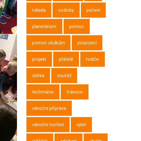
nálada
ozdoby
pečení
planetárium
pomoc
pomoc útulkům
posezení
projekt
přátelé
rodiče
sbírka
soutěž
techmánie
Vánoce
vánoční příprava
vánoční tvoření
výlet