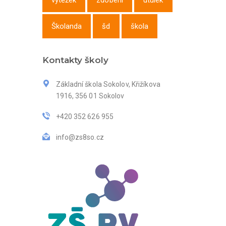
výtěžek
zdobení
útulek
Školanda
šd
škola
Kontakty školy
Základní škola Sokolov, Křižíkova
1916, 356 01 Sokolov
+420 352 626 955
info@zs8so.cz