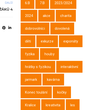
6.B
7.B
2023/2024
DALŠÍ
ŽÁKŮ 4
2024
akce
charita
dobrovolníci
dovolená
děti
exkurze
exponáty
fyzika
houby
hrátky s fyzikou
interaktivní
jarmark
kavárna
Konec toulání
kočky
Kralice
kreativita
les