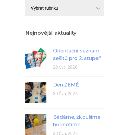
Školní
rok
Nejnovější aktuality
Orientační seznam
sešitů pro 2. stupeň
28 Čvc, 2026
Den ZEMĚ
30 Čvn, 2026
Bádáme, zkoušíme,
hodnotíme...
30 Čvn, 2026