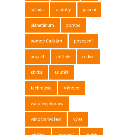
nálada
ozdoby
pečení
planetárium
pomoc
pomoc útulkům
posezení
projekt
přátelé
rodiče
sbírka
soutěž
techmánie
Vánoce
vánoční příprava
vánoční tvoření
výlet