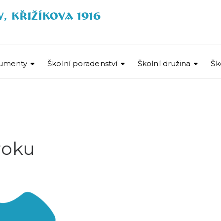
umenty
Školní poradenství
Školní družina
Šk
roku