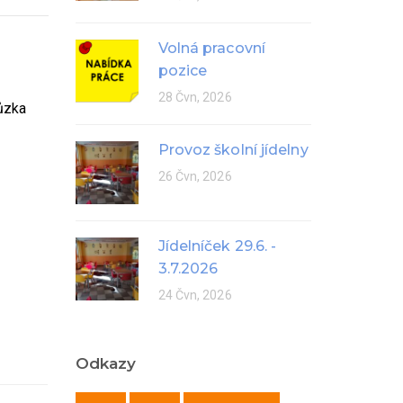
Volná pracovní
pozice
28 Čvn, 2026
hůzka
Provoz školní jídelny
26 Čvn, 2026
Jídelníček 29.6. -
3.7.2026
24 Čvn, 2026
Odkazy