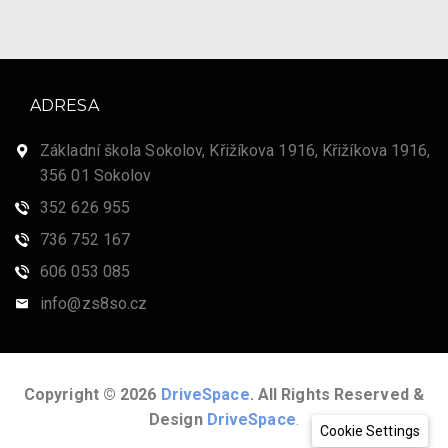
ADRESA
Základní škola Sokolov, Křižíkova 1916, Křižíkova 1916,
356 01 Sokolov
352 626 955
736 752 167
606 053 085
info@zs8so.cz
Copyright © 2026
DriveSpace
. All Rights Reserved &
Design
DriveSpace
.
Cookie Settings