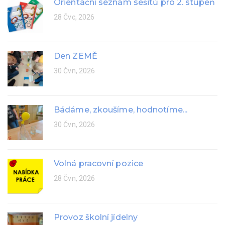
Orientační seznam sešitů pro 2. stupeň
28 Čvc, 2026
Den ZEMĚ
30 Čvn, 2026
Bádáme, zkoušíme, hodnotíme...
30 Čvn, 2026
Volná pracovní pozice
28 Čvn, 2026
Provoz školní jídelny