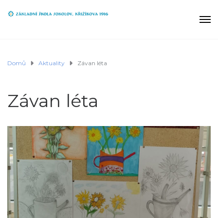
Domů
Aktuality
Závan léta
Závan léta