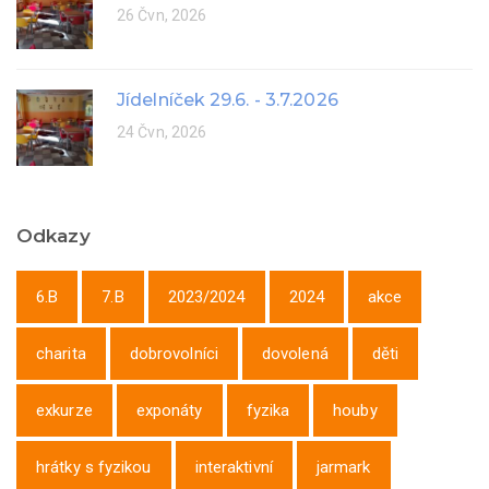
26 Čvn, 2026
Jídelníček 29.6. - 3.7.2026
24 Čvn, 2026
Odkazy
6.B
7.B
2023/2024
2024
akce
charita
dobrovolníci
dovolená
děti
exkurze
exponáty
fyzika
houby
hrátky s fyzikou
interaktivní
jarmark