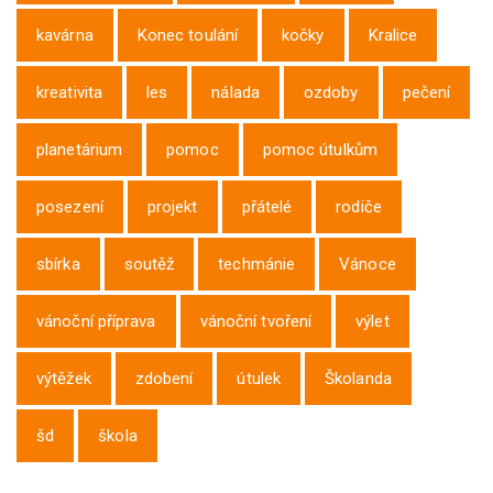
kavárna
Konec toulání
kočky
Kralice
kreativita
les
nálada
ozdoby
pečení
planetárium
pomoc
pomoc útulkům
posezení
projekt
přátelé
rodiče
sbírka
soutěž
techmánie
Vánoce
vánoční příprava
vánoční tvoření
výlet
výtěžek
zdobení
útulek
Školanda
šd
škola