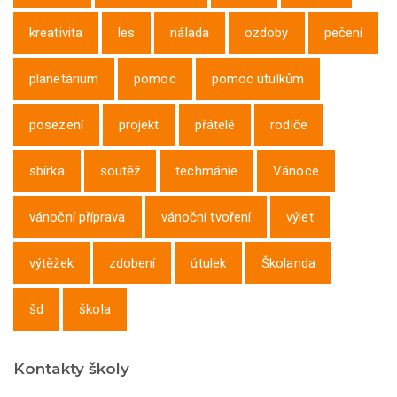
kreativita
les
nálada
ozdoby
pečení
planetárium
pomoc
pomoc útulkům
posezení
projekt
přátelé
rodiče
sbírka
soutěž
techmánie
Vánoce
vánoční příprava
vánoční tvoření
výlet
výtěžek
zdobení
útulek
Školanda
šd
škola
Kontakty školy