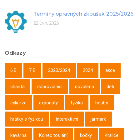
Termíny opravných zkoušek 2025/2026
22 Čvn, 2026
Odkazy
6.B
7.B
2023/2024
2024
akce
charita
dobrovolníci
dovolená
děti
exkurze
exponáty
fyzika
houby
hrátky s fyzikou
interaktivní
jarmark
kavárna
Konec toulání
kočky
Kralice