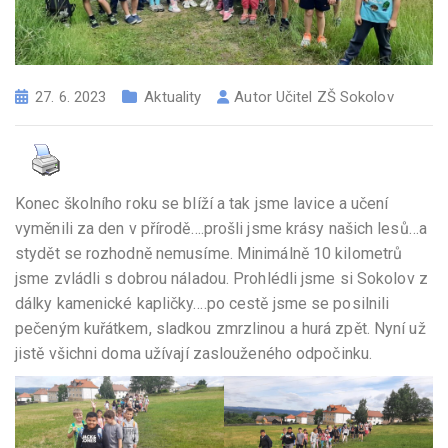
27. 6. 2023
Aktuality
Autor
Učitel ZŠ Sokolov
Konec školního roku se blíží a tak jsme lavice a učení
vyměnili za den v přírodě….prošli jsme krásy našich lesů…a
stydět se rozhodně nemusíme. Minimálně 10 kilometrů
jsme zvládli s dobrou náladou. Prohlédli jsme si Sokolov z
dálky kamenické kapličky….po cestě jsme se posilnili
pečeným kuřátkem, sladkou zmrzlinou a hurá zpět. Nyní už
jistě všichni doma užívají zaslouženého odpočinku.