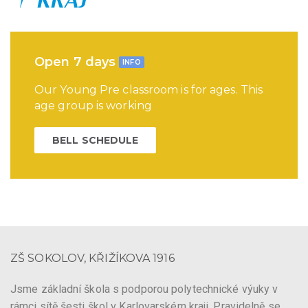
Open 7 days
INFO
Our Young Pre classroom is for ages. This
age group is working
BELL SCHEDULE
ZŠ SOKOLOV, KŘIŽÍKOVA 1916
Jsme základní škola s podporou polytechnické výuky v
rámci sítě šesti škol v Karlovarském kraji. Pravidelně se