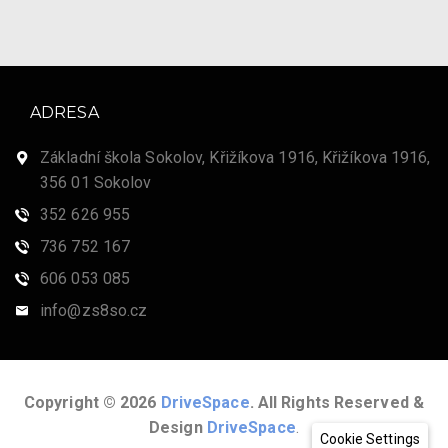
ADRESA
Základní škola Sokolov, Křižíkova 1916, Křižíkova 1916,
356 01 Sokolov
352 626 955
736 752 167
606 053 085
info@zs8so.cz
Copyright © 2026
DriveSpace
. All Rights Reserved &
Design
DriveSpace
.
Cookie Settings