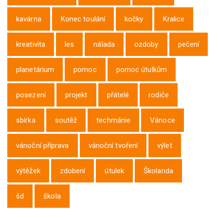
kavárna
Konec toulání
kočky
Kralice
kreativita
les
nálada
ozdoby
pečení
planetárium
pomoc
pomoc útulkům
posezení
projekt
přátelé
rodiče
sbírka
soutěž
techmánie
Vánoce
vánoční příprava
vánoční tvoření
výlet
výtěžek
zdobení
útulek
Školanda
šd
škola