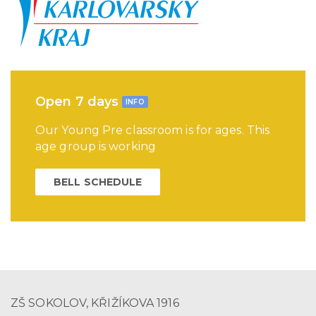
Open 7 days
INFO
Our Young Pre classroom is for ages. This
age group is working
BELL SCHEDULE
ZŠ SOKOLOV, KŘIŽÍKOVA 1916