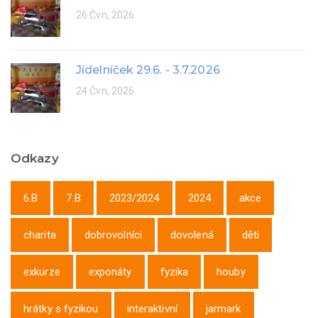
26 Čvn, 2026
Jídelníček 29.6. - 3.7.2026
24 Čvn, 2026
Odkazy
6.B
7.B
2023/2024
2024
akce
charita
dobrovolníci
dovolená
děti
exkurze
exponáty
fyzika
houby
hrátky s fyzikou
interaktivní
jarmark