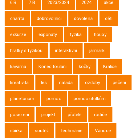
6.B
7.B
2023/2024
2024
akce
charita
dobrovolníci
dovolená
děti
exkurze
exponáty
fyzika
houby
hrátky s fyzikou
interaktivní
jarmark
kavárna
Konec toulání
kočky
Kralice
kreativita
les
nálada
ozdoby
pečení
planetárium
pomoc
pomoc útulkům
posezení
projekt
přátelé
rodiče
sbírka
soutěž
techmánie
Vánoce