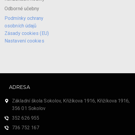
Odborné učebny
Podmínky ochrany
osobních údajů
Zásady cookies (EU)
Nastavení cookies
ADRESA
Základní škola Sokolov, Křižíkova 1916, Křižíkova 1916,
356 01 Sokolov
352 626 955
736 752 167