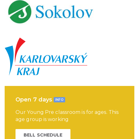
Open 7 days
INFO
Our Young Pre classroom is for ages. This
age group is working
BELL SCHEDULE