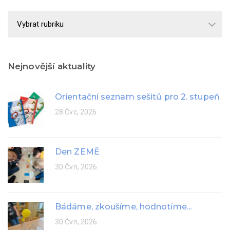
Školní
rok
Nejnovější aktuality
Orientační seznam sešitů pro 2. stupeň
28 Čvc, 2026
Den ZEMĚ
30 Čvn, 2026
Bádáme, zkoušíme, hodnotíme...
30 Čvn, 2026