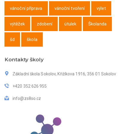
vánoční příprava
vánoční tvoření
výlet
výtěžek
zdobení
útulek
Školanda
šd
škola
Kontakty školy
Základní škola Sokolov, Křižíkova 1916, 356 01 Sokolov
+420 352 626 955
info@zs8so.cz