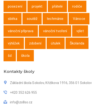
posezení
projekt
přátelé
rodiče
sbírka
soutěž
techmánie
Vánoce
vánoční příprava
vánoční tvoření
výlet
výtěžek
zdobení
útulek
Školanda
šd
škola
Kontakty školy
Základní škola Sokolov, Křižíkova 1916, 356 01 Sokolov
+420 352 626 955
info@zs8so.cz