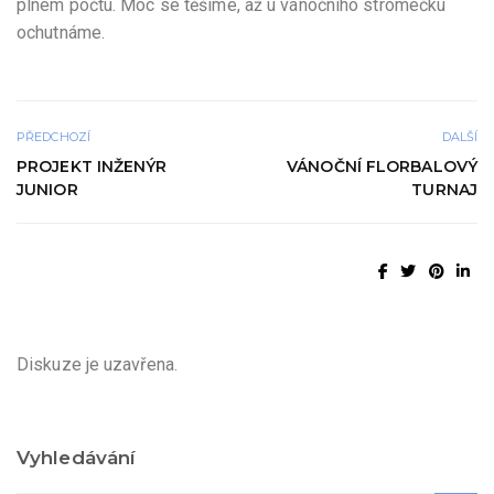
plném počtu. Moc se těšíme, až u vánočního stromečku
ochutnáme.
PŘEDCHOZÍ
DALŠÍ
PROJEKT INŽENÝR
VÁNOČNÍ FLORBALOVÝ
JUNIOR
TURNAJ
Diskuze je uzavřena.
Vyhledávání