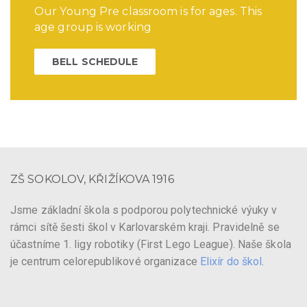
Our Young Pre classroom is for ages. This
age group is working
BELL SCHEDULE
ZŠ SOKOLOV, KŘIŽÍKOVA 1916
Jsme základní škola s podporou polytechnické výuky v
rámci sítě šesti škol v Karlovarském kraji. Pravidelně se
účastníme 1. ligy robotiky (First Lego League). Naše škola
je centrum celorepublikové organizace
Elixír do škol
.