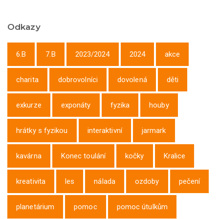
Odkazy
6.B
7.B
2023/2024
2024
akce
charita
dobrovolníci
dovolená
děti
exkurze
exponáty
fyzika
houby
hrátky s fyzikou
interaktivní
jarmark
kavárna
Konec toulání
kočky
Kralice
kreativita
les
nálada
ozdoby
pečení
planetárium
pomoc
pomoc útulkům