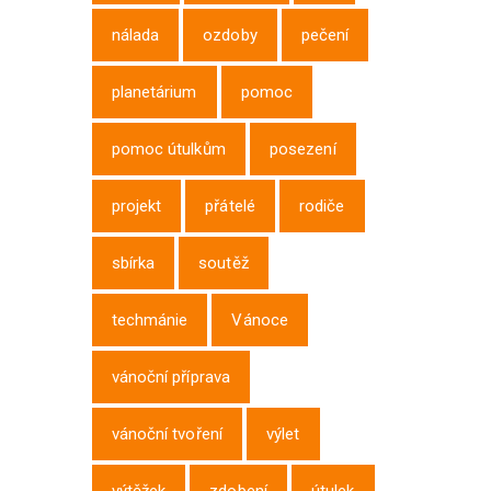
nálada
ozdoby
pečení
planetárium
pomoc
pomoc útulkům
posezení
projekt
přátelé
rodiče
sbírka
soutěž
techmánie
Vánoce
vánoční příprava
vánoční tvoření
výlet