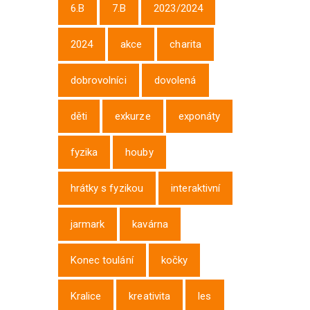
6.B
7.B
2023/2024
2024
akce
charita
dobrovolníci
dovolená
děti
exkurze
exponáty
fyzika
houby
hrátky s fyzikou
interaktivní
jarmark
kavárna
Konec toulání
kočky
Kralice
kreativita
les