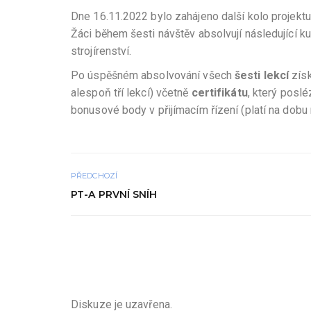
Dne 16.11.2022 bylo zahájeno další kolo projek
Žáci během šesti návštěv absolvují následující kur
strojírenství.
Po úspěšném absolvování všech
šesti lekcí
získ
alespoň tří lekcí) včetně
certifikátu
, který poslé
bonusové body v přijímacím řízení (platí na dob
PŘEDCHOZÍ
PT-A PRVNÍ SNÍH
Diskuze je uzavřena.