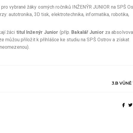
tu pro vybrané žáky osmých ročníků INŽENÝR JUNIOR na SPŠ Ost
zy: autotronika, 3D tisk, elektrotechnika, informatika, robotika,
ají žáci
titul Inženýr Junior
(příp.
Bakalář Junior
za absolvova
ze můžou přiložit k přihlášce ke studiu na SPŠ Ostrov a získat
u neomezenou).
3.B VŮNĚ