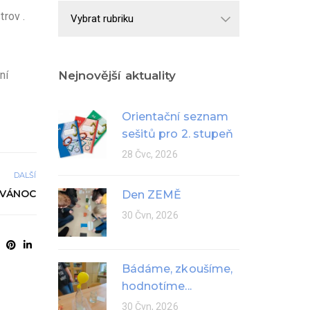
Školní
rov .
rok
ní
Nejnovější aktuality
Orientační seznam
sešitů pro 2. stupeň
28 Čvc, 2026
DALŠÍ
 VÁNOC
Den ZEMĚ
30 Čvn, 2026
Bádáme, zkoušíme,
hodnotíme...
30 Čvn, 2026