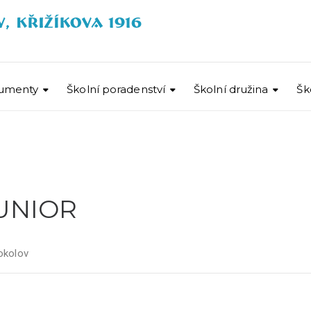
umenty
Školní poradenství
Školní družina
Šk
JUNIOR
okolov