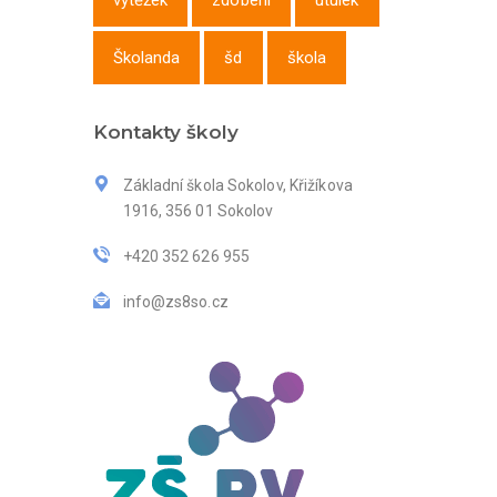
výtěžek
zdobení
útulek
Školanda
šd
škola
Kontakty školy
Základní škola Sokolov, Křižíkova
1916, 356 01 Sokolov
+420 352 626 955
info@zs8so.cz