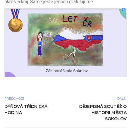
okres a kraj. Šárce ještě jednou gratulujeme.
PŘEDCHOZÍ
DALŠÍ
DÝŇOVÁ TŘÍDNICKÁ
DĚJEPISNÁ SOUTĚŽ O
HODINA
HISTORII MĚSTA
SOKOLOV