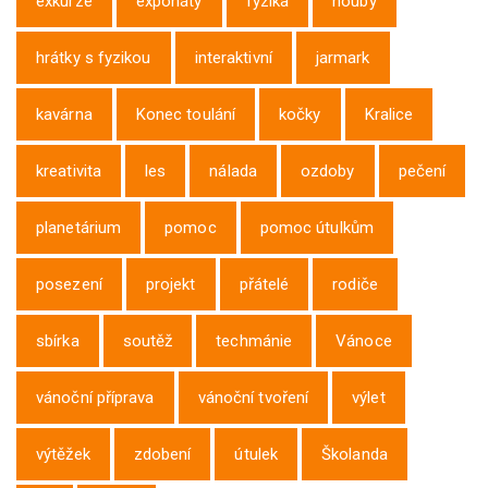
exkurze
exponáty
fyzika
houby
hrátky s fyzikou
interaktivní
jarmark
kavárna
Konec toulání
kočky
Kralice
kreativita
les
nálada
ozdoby
pečení
planetárium
pomoc
pomoc útulkům
posezení
projekt
přátelé
rodiče
sbírka
soutěž
techmánie
Vánoce
vánoční příprava
vánoční tvoření
výlet
výtěžek
zdobení
útulek
Školanda