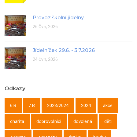
Provoz školní jídelny
26 Čvn, 2026
Jídelníček 29.6. - 3.7.2026
24 Čvn, 2026
Odkazy
6.B
7.B
2023/2024
2024
akce
charita
dobrovolníci
dovolená
děti