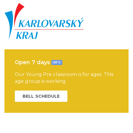
Open 7 days
INFO
Our Young Pre classroom is for ages. This
age group is working
BELL SCHEDULE