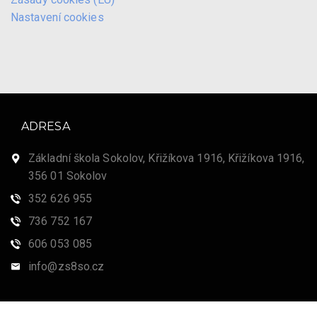
Nastavení cookies
ADRESA
Základní škola Sokolov, Křižíkova 1916, Křižíkova 1916,
356 01 Sokolov
352 626 955
736 752 167
606 053 085
info@zs8so.cz