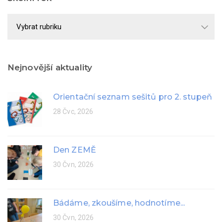
Školní
rok
Nejnovější aktuality
Orientační seznam sešitů pro 2. stupeň
28 Čvc, 2026
Den ZEMĚ
30 Čvn, 2026
Bádáme, zkoušíme, hodnotíme...
30 Čvn, 2026