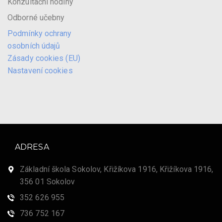
Konzultační hodiny
Odborné učebny
Podmínky ochrany
osobních údajů
Zásady cookies (EU)
Nastavení cookies
ADRESA
Základní škola Sokolov, Křižíkova 1916, Křižíkova 1916,
356 01 Sokolov
352 626 955
736 752 167