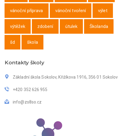
vánoční příprava
vánoční tvoření
výlet
výtěžek
zdobení
útulek
Školanda
šd
škola
Kontakty školy
Základní škola Sokolov, Křižíkova 1916, 356 01 Sokolov
+420 352 626 955
info@zs8so.cz