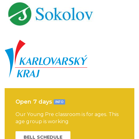
Open 7 days
INFO
Our Young Pre classroom is for ages. This
age group is working
BELL SCHEDULE