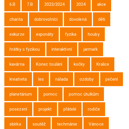
6.B
7.B
2023/2024
2024
akce
charita
dobrovolníci
dovolená
děti
exkurze
exponáty
fyzika
houby
hrátky s fyzikou
interaktivní
jarmark
kavárna
Konec toulání
kočky
Kralice
kreativita
les
nálada
ozdoby
pečení
planetárium
pomoc
pomoc útulkům
posezení
projekt
přátelé
rodiče
sbírka
soutěž
techmánie
Vánoce