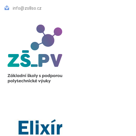
info@zs8so.cz