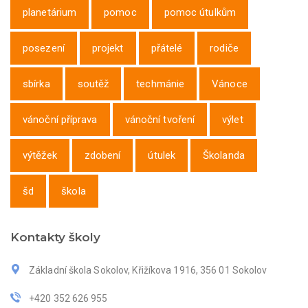
planetárium
pomoc
pomoc útulkům
posezení
projekt
přátelé
rodiče
sbírka
soutěž
techmánie
Vánoce
vánoční příprava
vánoční tvoření
výlet
výtěžek
zdobení
útulek
Školanda
šd
škola
Kontakty školy
Základní škola Sokolov, Křižíkova 1916, 356 01 Sokolov
+420 352 626 955