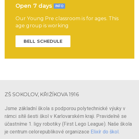
Open 7 days
INFO
Our Young Pre classroom is for ages. This
age group is working
BELL SCHEDULE
ZŠ SOKOLOV, KŘIŽÍKOVA 1916
Jsme základní škola s podporou polytechnické výuky v
rámci sítě šesti škol v Karlovarském kraji. Pravidelně se
účastníme 1. ligy robotiky (First Lego League). Naše škola
je centrum celorepublikové organizace
Elixír do škol
.