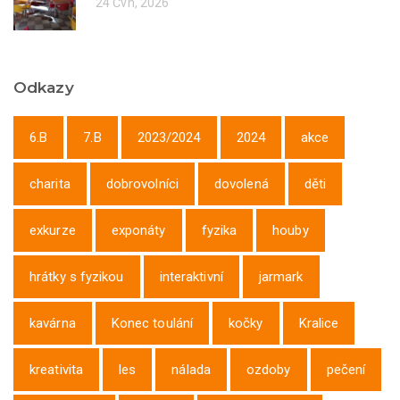
24 Čvn, 2026
Odkazy
6.B
7.B
2023/2024
2024
akce
charita
dobrovolníci
dovolená
děti
exkurze
exponáty
fyzika
houby
hrátky s fyzikou
interaktivní
jarmark
kavárna
Konec toulání
kočky
Kralice
kreativita
les
nálada
ozdoby
pečení