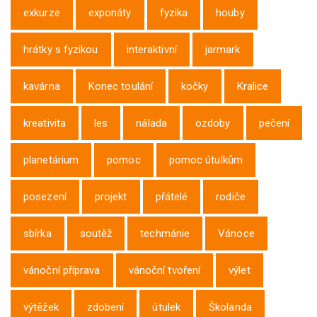
exkurze
exponáty
fyzika
houby
hrátky s fyzikou
interaktivní
jarmark
kavárna
Konec toulání
kočky
Kralice
kreativita
les
nálada
ozdoby
pečení
planetárium
pomoc
pomoc útulkům
posezení
projekt
přátelé
rodiče
sbírka
soutěž
techmánie
Vánoce
vánoční příprava
vánoční tvoření
výlet
výtěžek
zdobení
útulek
Školanda