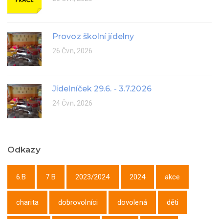
Provoz školní jídelny
26 Čvn, 2026
Jídelníček 29.6. - 3.7.2026
24 Čvn, 2026
Odkazy
6.B
7.B
2023/2024
2024
akce
charita
dobrovolníci
dovolená
děti