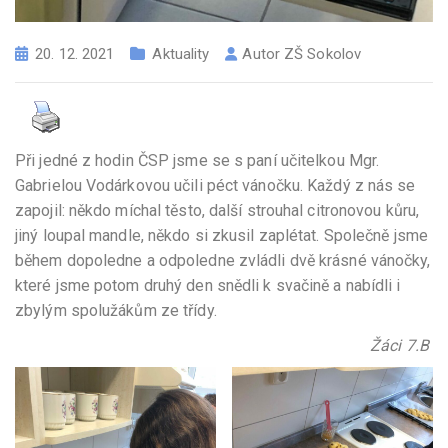
20. 12. 2021
Aktuality
Autor
ZŠ Sokolov
Při jedné z hodin ČSP jsme se s paní učitelkou Mgr.
Gabrielou Vodárkovou učili péct vánočku. Každý z nás se
zapojil: někdo míchal těsto, další strouhal citronovou kůru,
jiný loupal mandle, někdo si zkusil zaplétat. Společně jsme
během dopoledne a odpoledne zvládli dvě krásné vánočky,
které jsme potom druhý den snědli k svačině a nabídli i
zbylým spolužákům ze třídy.
Žáci 7.B