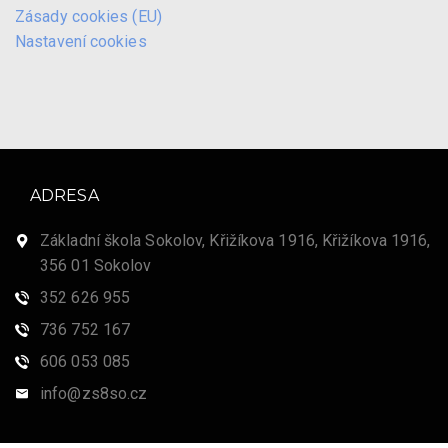
Zásady cookies (EU)
Nastavení cookies
ADRESA
Základní škola Sokolov, Křižíkova 1916, Křižíkova 1916,
356 01 Sokolov
352 626 955
736 752 167
606 053 085
info@zs8so.cz