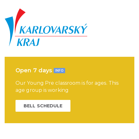
Open 7 days
INFO
Our Young Pre classroom is for ages. This
age group is working
BELL SCHEDULE