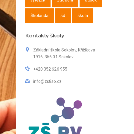
výtěžek
zdobení
útulek
Školanda
šd
škola
Kontakty školy
Základní škola Sokolov, Křižíkova
1916, 356 01 Sokolov
+420 352 626 955
info@zs8so.cz