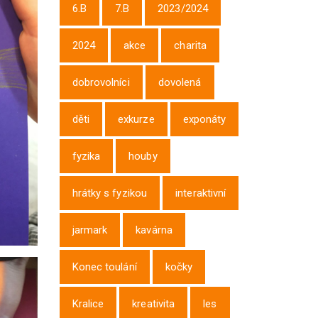
6.B
7.B
2023/2024
2024
akce
charita
dobrovolníci
dovolená
děti
exkurze
exponáty
fyzika
houby
hrátky s fyzikou
interaktivní
jarmark
kavárna
Konec toulání
kočky
Kralice
kreativita
les