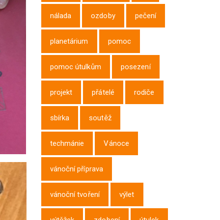
nálada
ozdoby
pečení
planetárium
pomoc
pomoc útulkům
posezení
projekt
přátelé
rodiče
sbírka
soutěž
techmánie
Vánoce
vánoční příprava
vánoční tvoření
výlet