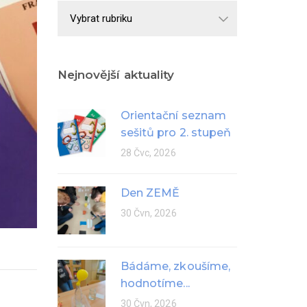
Školní
rok
Nejnovější aktuality
Orientační seznam
sešitů pro 2. stupeň
28 Čvc, 2026
Den ZEMĚ
30 Čvn, 2026
Bádáme, zkoušíme,
hodnotíme...
30 Čvn, 2026