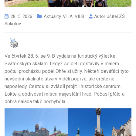
28. 5. 2026
Aktuality
,
VII.A
,
VII.B
Autor
Učitel ZŠ
Sokolov
Ve čtvrtek 28. 5. se 9. B vydala na turistický výlet ke
Svatošským skalám. I když se děti dostavily v malém
počtu, procházku podél Ohře si užily. Někteří deváťáci tyto
nevšední skalnaté útvary viděli poprvé, ale určitě ne
naposledy. Cestou si zvládli projít i historické centrum
Lokte a obdivovat místní majestátní hrad. Počasí přálo a
dobrá nálada také nechyběla.