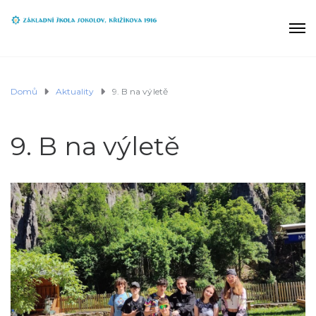
Domů
Aktuality
9. B na výletě
9. B na výletě