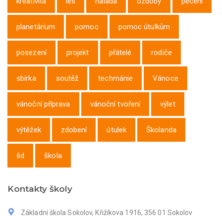
kreativita
les
nálada
ozdoby
pečení
planetárium
pomoc
pomoc útulkům
posezení
projekt
přátelé
rodiče
sbírka
soutěž
techmánie
Vánoce
vánoční příprava
vánoční tvoření
výlet
výtěžek
zdobení
útulek
Školanda
šd
škola
Kontakty školy
Základní škola Sokolov, Křižíkova 1916, 356 01 Sokolov