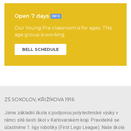
Open 7 days
INFO
Our Young Pre classroom is for ages. This
age group is working
BELL SCHEDULE
ZŠ SOKOLOV, KŘIŽÍKOVA 1916
Jsme základní škola s podporou polytechnické výuky v
rámci sítě šesti škol v Karlovarském kraji. Pravidelně se
účastníme 1. ligy robotiky (First Lego League). Naše škola