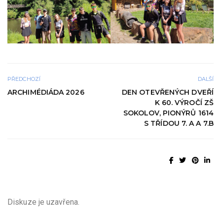
PŘEDCHOZÍ
DALŠÍ
ARCHIMÉDIÁDA 2026
DEN OTEVŘENÝCH DVEŘÍ
K 60. VÝROČÍ ZŠ
SOKOLOV, PIONÝRŮ 1614
S TŘÍDOU 7. A A 7.B
Diskuze je uzavřena.