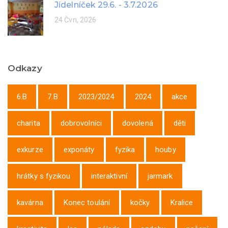
Jídelníček 29.6. - 3.7.2026
24 Čvn, 2026
Odkazy
6.B
7.B
2023/2024
2024
akce
charita
dobrovolníci
dovolená
děti
exkurze
exponáty
fyzika
houby
hrátky s fyzikou
interaktivní
jarmark
kavárna
Konec toulání
kočky
Kralice