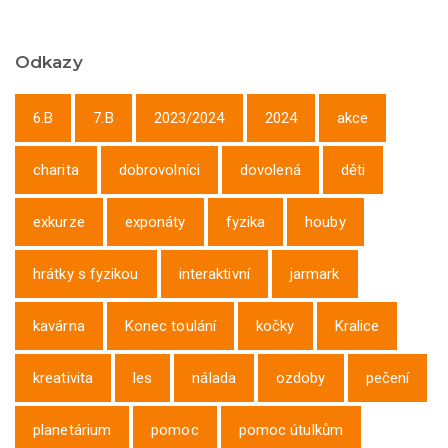
Odkazy
6.B
7.B
2023/2024
2024
akce
charita
dobrovolníci
dovolená
děti
exkurze
exponáty
fyzika
houby
hrátky s fyzikou
interaktivní
jarmark
kavárna
Konec toulání
kočky
Kralice
kreativita
les
nálada
ozdoby
pečení
planetárium
pomoc
pomoc útulkům