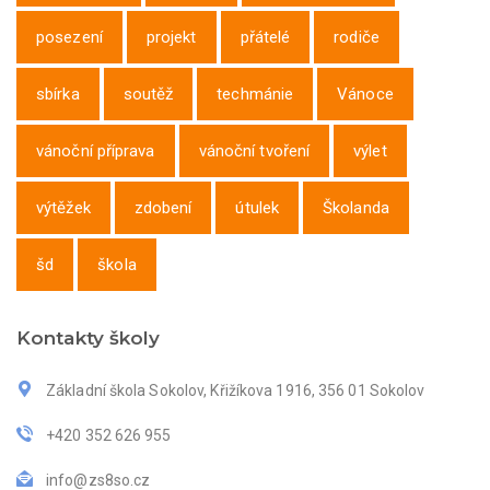
posezení
projekt
přátelé
rodiče
sbírka
soutěž
techmánie
Vánoce
vánoční příprava
vánoční tvoření
výlet
výtěžek
zdobení
útulek
Školanda
šd
škola
Kontakty školy
Základní škola Sokolov, Křižíkova 1916, 356 01 Sokolov
+420 352 626 955
info@zs8so.cz