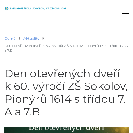
Domů
Aktuality
Den otevřených dveří k 60. výročí ZŠ Sokolov, Pionýrů 1614 s třídou 7. A
a 7.B
Den otevřených dveří
k 60. výročí ZŠ Sokolov,
Pionýrů 1614 s třídou 7.
A a 7.B