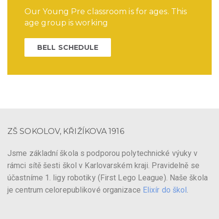
Our Young Pre classroom is for ages. This
age group is working
BELL SCHEDULE
ZŠ SOKOLOV, KŘIŽÍKOVA 1916
Jsme základní škola s podporou polytechnické výuky v
rámci sítě šesti škol v Karlovarském kraji. Pravidelně se
účastníme 1. ligy robotiky (First Lego League). Naše škola
je centrum celorepublikové organizace
Elixír do škol
.