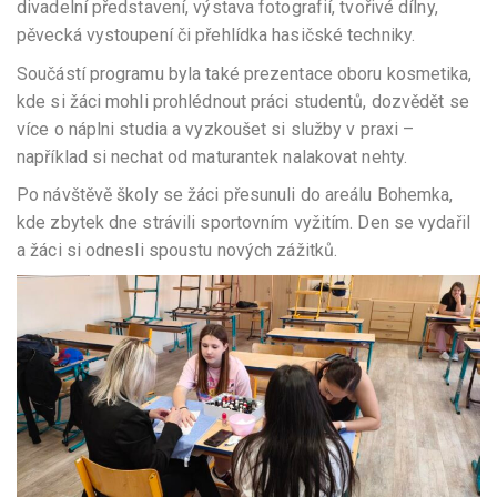
divadelní představení, výstava fotografií, tvořivé dílny,
pěvecká vystoupení či přehlídka hasičské techniky.
Součástí programu byla také prezentace oboru kosmetika,
kde si žáci mohli prohlédnout práci studentů, dozvědět se
více o náplni studia a vyzkoušet si služby v praxi –
například si nechat od maturantek nalakovat nehty.
Po návštěvě školy se žáci přesunuli do areálu Bohemka,
kde zbytek dne strávili sportovním vyžitím. Den se vydařil
a žáci si odnesli spoustu nových zážitků.