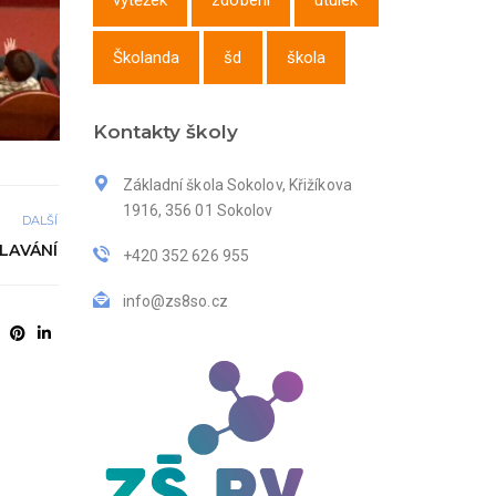
výtěžek
zdobení
útulek
Školanda
šd
škola
Kontakty školy
Základní škola Sokolov, Křižíkova
1916, 356 01 Sokolov
DALŠÍ
LAVÁNÍ
+420 352 626 955
info@zs8so.cz