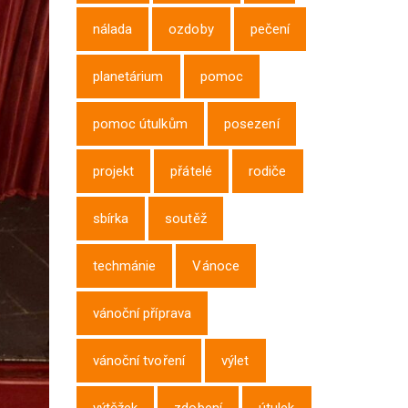
nálada
ozdoby
pečení
planetárium
pomoc
pomoc útulkům
posezení
projekt
přátelé
rodiče
sbírka
soutěž
techmánie
Vánoce
vánoční příprava
vánoční tvoření
výlet