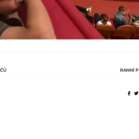
IČŮ
RANNÍ P