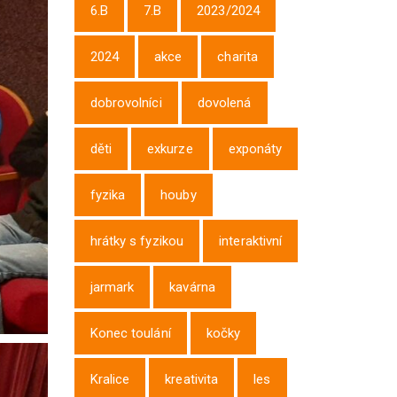
6.B
7.B
2023/2024
2024
akce
charita
dobrovolníci
dovolená
děti
exkurze
exponáty
fyzika
houby
hrátky s fyzikou
interaktivní
jarmark
kavárna
Konec toulání
kočky
Kralice
kreativita
les