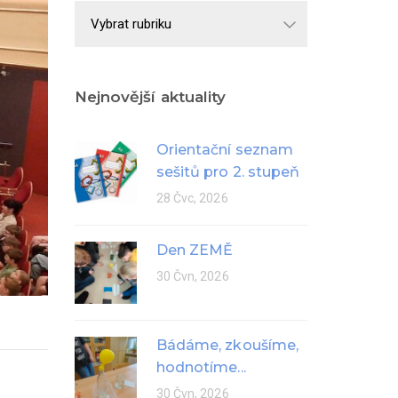
Školní
rok
Nejnovější aktuality
Orientační seznam
sešitů pro 2. stupeň
28 Čvc, 2026
Den ZEMĚ
30 Čvn, 2026
Bádáme, zkoušíme,
hodnotíme...
30 Čvn, 2026