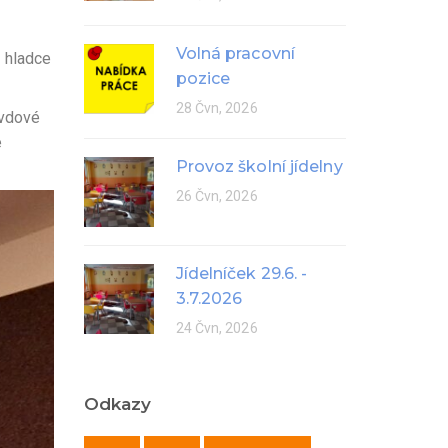
Volná pracovní
e hladce
pozice
28 Čvn, 2026
avdové
e
Provoz školní jídelny
26 Čvn, 2026
Jídelníček 29.6. -
3.7.2026
24 Čvn, 2026
Odkazy