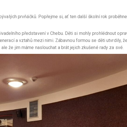
ž bývalých prvňáčků. Popřejme si, ať ten další školní rok proběhn
ivadelního představení v Chebu. Děti si mohly prohlédnout opr
generací a vztahů mezi nimi. Zábavnou formou se děti utvrdily, ž
 ale že jim máme naslouchat a brát jejich zkušené rady za své.