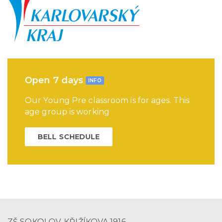
Open 7 days
INFO
Our Young Pre classroom is for ages. This
age group is working
BELL SCHEDULE
ZŠ SOKOLOV, KŘIŽÍKOVA 1916