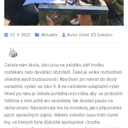
25. 9. 2023
Aktuality
Autor
Učitel ZŠ Sokolov
Začala nám škola, žáci jsou na začátku září trošku
roztěkaní, naši deváťáci obzvlášť. Čeká je velké rozhodnutí
ohledně jejich budoucnosti. Abychom jim návrat do školy
usnadnili, vydali se žáci 9. A na celodenní adaptační výlet.
Hned po ránu je čekala pořádná rozcvička, aby se probudili.
Většina z nich ještě ani nesnídala, tak dostali pauzu na
občerstvení. Následovala hra na molekuly, jako připomínka
jejich společných zájmů. Během volného času hráli různé
hry, ve kterých byla důležitá spolupráce i trocha