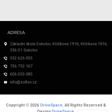
ADRESA
Základní škola Sokolov, Křižíkova 1916, Křižíkova 1916,
356 01 Sokolov
352 626 955
736 752 167
606 053 085
info@zs8so.cz
Copyright © 2026
DriveSpace
. All Rights Reserved &
Design
DriveSpace
.