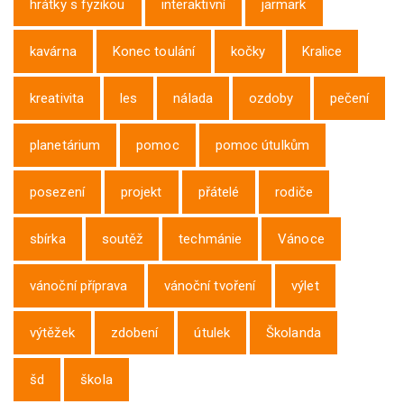
hrátky s fyzikou
interaktivní
jarmark
kavárna
Konec toulání
kočky
Kralice
kreativita
les
nálada
ozdoby
pečení
planetárium
pomoc
pomoc útulkům
posezení
projekt
přátelé
rodiče
sbírka
soutěž
techmánie
Vánoce
vánoční příprava
vánoční tvoření
výlet
výtěžek
zdobení
útulek
Školanda
šd
škola