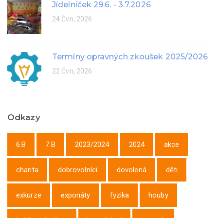
Jídelníček 29.6. - 3.7.2026
24 Čvn, 2026
Termíny opravných zkoušek 2025/2026
22 Čvn, 2026
Odkazy
6.B
7.B
2023/2024
2024
akce
charita
dobrovolníci
dovolená
děti
exkurze
exponáty
fyzika
houby